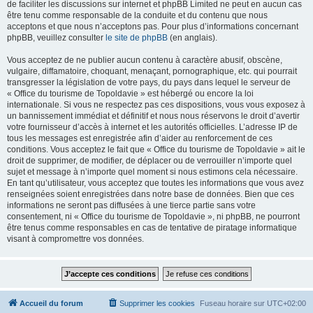
de faciliter les discussions sur internet et phpBB Limited ne peut en aucun cas
être tenu comme responsable de la conduite et du contenu que nous
acceptons et que nous n’acceptons pas. Pour plus d’informations concernant
phpBB, veuillez consulter
le site de phpBB
(en anglais).
Vous acceptez de ne publier aucun contenu à caractère abusif, obscène,
vulgaire, diffamatoire, choquant, menaçant, pornographique, etc. qui pourrait
transgresser la législation de votre pays, du pays dans lequel le serveur de
« Office du tourisme de Topoldavie » est hébergé ou encore la loi
internationale. Si vous ne respectez pas ces dispositions, vous vous exposez à
un bannissement immédiat et définitif et nous nous réservons le droit d’avertir
votre fournisseur d’accès à internet et les autorités officielles. L’adresse IP de
tous les messages est enregistrée afin d’aider au renforcement de ces
conditions. Vous acceptez le fait que « Office du tourisme de Topoldavie » ait le
droit de supprimer, de modifier, de déplacer ou de verrouiller n’importe quel
sujet et message à n’importe quel moment si nous estimons cela nécessaire.
En tant qu’utilisateur, vous acceptez que toutes les informations que vous avez
renseignées soient enregistrées dans notre base de données. Bien que ces
informations ne seront pas diffusées à une tierce partie sans votre
consentement, ni « Office du tourisme de Topoldavie », ni phpBB, ne pourront
être tenus comme responsables en cas de tentative de piratage informatique
visant à compromettre vos données.
Accueil du forum
Supprimer les cookies
Fuseau horaire sur
UTC+02:00