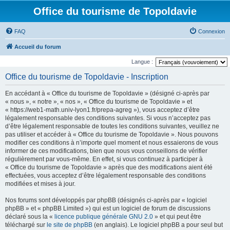
Office du tourisme de Topoldavie
FAQ
Connexion
Accueil du forum
Langue :
Office du tourisme de Topoldavie - Inscription
En accédant à « Office du tourisme de Topoldavie » (désigné ci-après par
« nous », « notre », « nos », « Office du tourisme de Topoldavie » et
« https://web1-math.univ-lyon1.fr/prepa-agreg »), vous acceptez d’être
légalement responsable des conditions suivantes. Si vous n’acceptez pas
d’être légalement responsable de toutes les conditions suivantes, veuillez ne
pas utiliser et accéder à « Office du tourisme de Topoldavie ». Nous pouvons
modifier ces conditions à n’importe quel moment et nous essaierons de vous
informer de ces modifications, bien que nous vous conseillons de vérifier
régulièrement par vous-même. En effet, si vous continuez à participer à
« Office du tourisme de Topoldavie » après que des modifications aient été
effectuées, vous acceptez d’être légalement responsable des conditions
modifiées et mises à jour.
Nos forums sont développés par phpBB (désignés ci-après par « logiciel
phpBB » et « phpBB Limited ») qui est un logiciel de forum de discussions
déclaré sous la «
licence publique générale GNU 2.0
» et qui peut être
téléchargé sur
le site de phpBB
(en anglais). Le logiciel phpBB a pour seul but