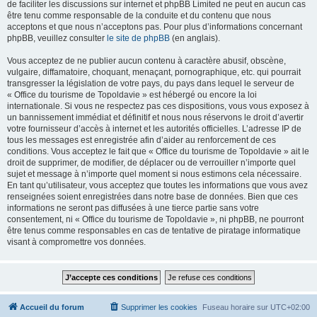
de faciliter les discussions sur internet et phpBB Limited ne peut en aucun cas
être tenu comme responsable de la conduite et du contenu que nous
acceptons et que nous n’acceptons pas. Pour plus d’informations concernant
phpBB, veuillez consulter
le site de phpBB
(en anglais).
Vous acceptez de ne publier aucun contenu à caractère abusif, obscène,
vulgaire, diffamatoire, choquant, menaçant, pornographique, etc. qui pourrait
transgresser la législation de votre pays, du pays dans lequel le serveur de
« Office du tourisme de Topoldavie » est hébergé ou encore la loi
internationale. Si vous ne respectez pas ces dispositions, vous vous exposez à
un bannissement immédiat et définitif et nous nous réservons le droit d’avertir
votre fournisseur d’accès à internet et les autorités officielles. L’adresse IP de
tous les messages est enregistrée afin d’aider au renforcement de ces
conditions. Vous acceptez le fait que « Office du tourisme de Topoldavie » ait le
droit de supprimer, de modifier, de déplacer ou de verrouiller n’importe quel
sujet et message à n’importe quel moment si nous estimons cela nécessaire.
En tant qu’utilisateur, vous acceptez que toutes les informations que vous avez
renseignées soient enregistrées dans notre base de données. Bien que ces
informations ne seront pas diffusées à une tierce partie sans votre
consentement, ni « Office du tourisme de Topoldavie », ni phpBB, ne pourront
être tenus comme responsables en cas de tentative de piratage informatique
visant à compromettre vos données.
Accueil du forum
Supprimer les cookies
Fuseau horaire sur
UTC+02:00