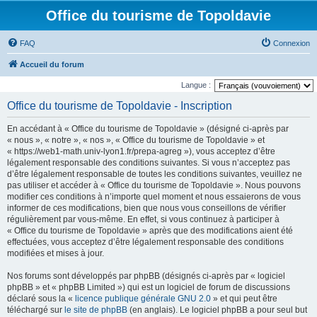
Office du tourisme de Topoldavie
FAQ
Connexion
Accueil du forum
Langue :
Office du tourisme de Topoldavie - Inscription
En accédant à « Office du tourisme de Topoldavie » (désigné ci-après par
« nous », « notre », « nos », « Office du tourisme de Topoldavie » et
« https://web1-math.univ-lyon1.fr/prepa-agreg »), vous acceptez d’être
légalement responsable des conditions suivantes. Si vous n’acceptez pas
d’être légalement responsable de toutes les conditions suivantes, veuillez ne
pas utiliser et accéder à « Office du tourisme de Topoldavie ». Nous pouvons
modifier ces conditions à n’importe quel moment et nous essaierons de vous
informer de ces modifications, bien que nous vous conseillons de vérifier
régulièrement par vous-même. En effet, si vous continuez à participer à
« Office du tourisme de Topoldavie » après que des modifications aient été
effectuées, vous acceptez d’être légalement responsable des conditions
modifiées et mises à jour.
Nos forums sont développés par phpBB (désignés ci-après par « logiciel
phpBB » et « phpBB Limited ») qui est un logiciel de forum de discussions
déclaré sous la «
licence publique générale GNU 2.0
» et qui peut être
téléchargé sur
le site de phpBB
(en anglais). Le logiciel phpBB a pour seul but