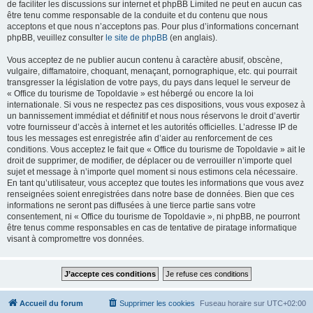
de faciliter les discussions sur internet et phpBB Limited ne peut en aucun cas
être tenu comme responsable de la conduite et du contenu que nous
acceptons et que nous n’acceptons pas. Pour plus d’informations concernant
phpBB, veuillez consulter
le site de phpBB
(en anglais).
Vous acceptez de ne publier aucun contenu à caractère abusif, obscène,
vulgaire, diffamatoire, choquant, menaçant, pornographique, etc. qui pourrait
transgresser la législation de votre pays, du pays dans lequel le serveur de
« Office du tourisme de Topoldavie » est hébergé ou encore la loi
internationale. Si vous ne respectez pas ces dispositions, vous vous exposez à
un bannissement immédiat et définitif et nous nous réservons le droit d’avertir
votre fournisseur d’accès à internet et les autorités officielles. L’adresse IP de
tous les messages est enregistrée afin d’aider au renforcement de ces
conditions. Vous acceptez le fait que « Office du tourisme de Topoldavie » ait le
droit de supprimer, de modifier, de déplacer ou de verrouiller n’importe quel
sujet et message à n’importe quel moment si nous estimons cela nécessaire.
En tant qu’utilisateur, vous acceptez que toutes les informations que vous avez
renseignées soient enregistrées dans notre base de données. Bien que ces
informations ne seront pas diffusées à une tierce partie sans votre
consentement, ni « Office du tourisme de Topoldavie », ni phpBB, ne pourront
être tenus comme responsables en cas de tentative de piratage informatique
visant à compromettre vos données.
Accueil du forum
Supprimer les cookies
Fuseau horaire sur
UTC+02:00