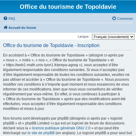
Office du tourisme de Topoldavie
FAQ
Connexion
Accueil du forum
Langue :
Office du tourisme de Topoldavie - Inscription
En accédant à « Office du tourisme de Topoldavie » (désigné ci-après par
« nous », « notre », « nos », « Office du tourisme de Topoldavie » et
« https://web1-math.univ-lyon1.fr/prepa-agreg »), vous acceptez d’être
légalement responsable des conditions suivantes. Si vous n’acceptez pas
d’être légalement responsable de toutes les conditions suivantes, veuillez ne
pas utiliser et accéder à « Office du tourisme de Topoldavie ». Nous pouvons
modifier ces conditions à n’importe quel moment et nous essaierons de vous
informer de ces modifications, bien que nous vous conseillons de vérifier
régulièrement par vous-même. En effet, si vous continuez à participer à
« Office du tourisme de Topoldavie » après que des modifications aient été
effectuées, vous acceptez d’être légalement responsable des conditions
modifiées et mises à jour.
Nos forums sont développés par phpBB (désignés ci-après par « logiciel
phpBB » et « phpBB Limited ») qui est un logiciel de forum de discussions
déclaré sous la «
licence publique générale GNU 2.0
» et qui peut être
téléchargé sur
le site de phpBB
(en anglais). Le logiciel phpBB a pour seul but