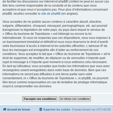
de faciliter les discussions sur internet et phpBB Limited ne peut en aucun cas
être tenu comme responsable de la conduite et du contenu que nous
acceptons et que nous n’acceptons pas. Pour plus d’informations concernant
phpBB, veuillez consulter
le site de phpBB
(en anglais).
Vous acceptez de ne publier aucun contenu à caractère abusif, obscène,
vulgaire, diffamatoire, choquant, menaçant, pornographique, etc. qui pourrait
transgresser la législation de votre pays, du pays dans lequel le serveur de
« Office du tourisme de Topoldavie » est hébergé ou encore la loi
internationale. Si vous ne respectez pas ces dispositions, vous vous exposez à
un bannissement immédiat et définitif et nous nous réservons le droit d’avertir
votre fournisseur d’accès à internet et les autorités officielles. L’adresse IP de
tous les messages est enregistrée afin d’aider au renforcement de ces
conditions. Vous acceptez le fait que « Office du tourisme de Topoldavie » ait le
droit de supprimer, de modifier, de déplacer ou de verrouiller n’importe quel
sujet et message à n’importe quel moment si nous estimons cela nécessaire.
En tant qu’utilisateur, vous acceptez que toutes les informations que vous avez
renseignées soient enregistrées dans notre base de données. Bien que ces
informations ne seront pas diffusées à une tierce partie sans votre
consentement, ni « Office du tourisme de Topoldavie », ni phpBB, ne pourront
être tenus comme responsables en cas de tentative de piratage informatique
visant à compromettre vos données.
Accueil du forum
Supprimer les cookies
Fuseau horaire sur
UTC+02:00