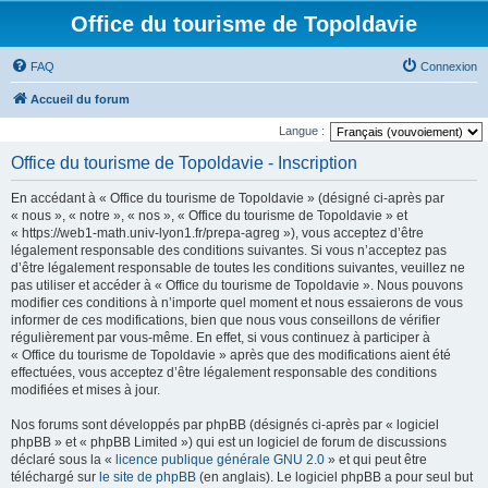
Office du tourisme de Topoldavie
FAQ
Connexion
Accueil du forum
Langue :
Office du tourisme de Topoldavie - Inscription
En accédant à « Office du tourisme de Topoldavie » (désigné ci-après par
« nous », « notre », « nos », « Office du tourisme de Topoldavie » et
« https://web1-math.univ-lyon1.fr/prepa-agreg »), vous acceptez d’être
légalement responsable des conditions suivantes. Si vous n’acceptez pas
d’être légalement responsable de toutes les conditions suivantes, veuillez ne
pas utiliser et accéder à « Office du tourisme de Topoldavie ». Nous pouvons
modifier ces conditions à n’importe quel moment et nous essaierons de vous
informer de ces modifications, bien que nous vous conseillons de vérifier
régulièrement par vous-même. En effet, si vous continuez à participer à
« Office du tourisme de Topoldavie » après que des modifications aient été
effectuées, vous acceptez d’être légalement responsable des conditions
modifiées et mises à jour.
Nos forums sont développés par phpBB (désignés ci-après par « logiciel
phpBB » et « phpBB Limited ») qui est un logiciel de forum de discussions
déclaré sous la «
licence publique générale GNU 2.0
» et qui peut être
téléchargé sur
le site de phpBB
(en anglais). Le logiciel phpBB a pour seul but