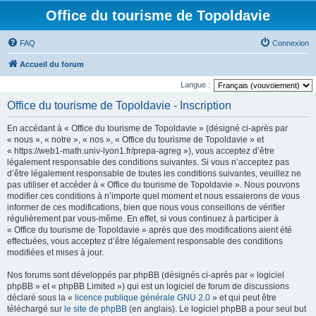
Office du tourisme de Topoldavie
FAQ
Connexion
Accueil du forum
Langue :
Office du tourisme de Topoldavie - Inscription
En accédant à « Office du tourisme de Topoldavie » (désigné ci-après par
« nous », « notre », « nos », « Office du tourisme de Topoldavie » et
« https://web1-math.univ-lyon1.fr/prepa-agreg »), vous acceptez d’être
légalement responsable des conditions suivantes. Si vous n’acceptez pas
d’être légalement responsable de toutes les conditions suivantes, veuillez ne
pas utiliser et accéder à « Office du tourisme de Topoldavie ». Nous pouvons
modifier ces conditions à n’importe quel moment et nous essaierons de vous
informer de ces modifications, bien que nous vous conseillons de vérifier
régulièrement par vous-même. En effet, si vous continuez à participer à
« Office du tourisme de Topoldavie » après que des modifications aient été
effectuées, vous acceptez d’être légalement responsable des conditions
modifiées et mises à jour.
Nos forums sont développés par phpBB (désignés ci-après par « logiciel
phpBB » et « phpBB Limited ») qui est un logiciel de forum de discussions
déclaré sous la «
licence publique générale GNU 2.0
» et qui peut être
téléchargé sur
le site de phpBB
(en anglais). Le logiciel phpBB a pour seul but