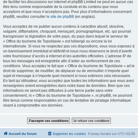
de faciliter les discussions sur internet et phpBB Limited ne peut en aucun cas
être tenu comme responsable de la conduite et du contenu que nous
acceptons et que nous n’acceptons pas. Pour plus d’informations concernant
phpBB, veuillez consulter
le site de phpBB
(en anglais).
Vous acceptez de ne publier aucun contenu à caractère abusif, obscène,
vulgaire, diffamatoire, choquant, menaçant, pornographique, etc. qui pourrait
transgresser la législation de votre pays, du pays dans lequel le serveur de
« Office du tourisme de Topoldavie » est hébergé ou encore la loi
internationale. Si vous ne respectez pas ces dispositions, vous vous exposez à
un bannissement immédiat et définitif et nous nous réservons le droit d’avertir
votre fournisseur d’accès à internet et les autorités officielles. L’adresse IP de
tous les messages est enregistrée afin d’aider au renforcement de ces
conditions. Vous acceptez le fait que « Office du tourisme de Topoldavie » ait le
droit de supprimer, de modifier, de déplacer ou de verrouiller n’importe quel
sujet et message à n’importe quel moment si nous estimons cela nécessaire.
En tant qu’utilisateur, vous acceptez que toutes les informations que vous avez
renseignées soient enregistrées dans notre base de données. Bien que ces
informations ne seront pas diffusées à une tierce partie sans votre
consentement, ni « Office du tourisme de Topoldavie », ni phpBB, ne pourront
être tenus comme responsables en cas de tentative de piratage informatique
visant à compromettre vos données.
Accueil du forum
Supprimer les cookies
Fuseau horaire sur
UTC+02:00