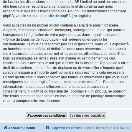
de faciliter les discussions sur internet et phpBB Limited ne peut en aucun cas
être tenu comme responsable de la conduite et du contenu que nous
acceptons et que nous n’acceptons pas. Pour plus d’informations concernant
phpBB, veuillez consulter
le site de phpBB
(en anglais).
Vous acceptez de ne publier aucun contenu à caractère abusif, obscène,
vulgaire, diffamatoire, choquant, menaçant, pornographique, etc. qui pourrait
transgresser la législation de votre pays, du pays dans lequel le serveur de
« Office du tourisme de Topoldavie » est hébergé ou encore la loi
internationale. Si vous ne respectez pas ces dispositions, vous vous exposez à
un bannissement immédiat et définitif et nous nous réservons le droit d’avertir
votre fournisseur d’accès à internet et les autorités officielles. L’adresse IP de
tous les messages est enregistrée afin d’aider au renforcement de ces
conditions. Vous acceptez le fait que « Office du tourisme de Topoldavie » ait le
droit de supprimer, de modifier, de déplacer ou de verrouiller n’importe quel
sujet et message à n’importe quel moment si nous estimons cela nécessaire.
En tant qu’utilisateur, vous acceptez que toutes les informations que vous avez
renseignées soient enregistrées dans notre base de données. Bien que ces
informations ne seront pas diffusées à une tierce partie sans votre
consentement, ni « Office du tourisme de Topoldavie », ni phpBB, ne pourront
être tenus comme responsables en cas de tentative de piratage informatique
visant à compromettre vos données.
Accueil du forum
Supprimer les cookies
Fuseau horaire sur
UTC+02:00