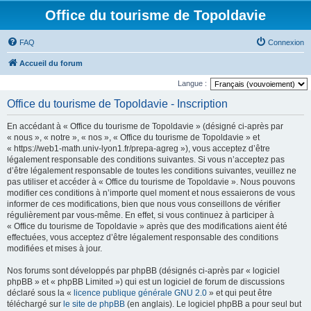
Office du tourisme de Topoldavie
FAQ
Connexion
Accueil du forum
Langue :
Office du tourisme de Topoldavie - Inscription
En accédant à « Office du tourisme de Topoldavie » (désigné ci-après par
« nous », « notre », « nos », « Office du tourisme de Topoldavie » et
« https://web1-math.univ-lyon1.fr/prepa-agreg »), vous acceptez d’être
légalement responsable des conditions suivantes. Si vous n’acceptez pas
d’être légalement responsable de toutes les conditions suivantes, veuillez ne
pas utiliser et accéder à « Office du tourisme de Topoldavie ». Nous pouvons
modifier ces conditions à n’importe quel moment et nous essaierons de vous
informer de ces modifications, bien que nous vous conseillons de vérifier
régulièrement par vous-même. En effet, si vous continuez à participer à
« Office du tourisme de Topoldavie » après que des modifications aient été
effectuées, vous acceptez d’être légalement responsable des conditions
modifiées et mises à jour.
Nos forums sont développés par phpBB (désignés ci-après par « logiciel
phpBB » et « phpBB Limited ») qui est un logiciel de forum de discussions
déclaré sous la «
licence publique générale GNU 2.0
» et qui peut être
téléchargé sur
le site de phpBB
(en anglais). Le logiciel phpBB a pour seul but