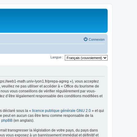
Connexion
Langue :
ttps://web1-math.univ-lyon1.fr/prepa-agreg »), vous acceptez
euillez ne pas utiliser et accéder à « Office du tourisme de
nous vous conseillons de vérifier régulièrement par vous-
ptez d’être légalement responsable des conditions modifiées et
ns déclaré sous la «
licence publique générale GNU 2.0
» et qui
ed ne peut en aucun cas être tenu comme responsable de la
de phpBB
(en anglais).
ait transgresser la législation de votre pays, du pays dans
vous vous exposez à un bannissement immédiat et définitif et