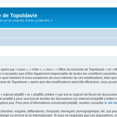
e de Topoldavie
sur un corps fini. À la fin, ça fait zéro. »
après par « nous », « notre », « nos », « Office du tourisme de Topoldavie » et « h
 n’acceptez pas d’être légalement responsable de toutes les conditions suivantes, v
e quel moment et nous essaierons de vous informer de ces modifications, bien que 
ourisme de Topoldavie » après que des modifications aient été effectuées, vous acce
 logiciel phpBB » et « phpBB Limited ») qui est un logiciel de forum de discussio
iel phpBB a pour seul but de faciliter les discussions sur internet et phpBB Limit
ptons pas. Pour plus d’informations concernant phpBB, veuillez consulter
le site 
obscène, vulgaire, diffamatoire, choquant, menaçant, pornographique, etc. qui pourr
ébergé ou encore la loi internationale. Si vous ne respectez pas ces dispositions, 