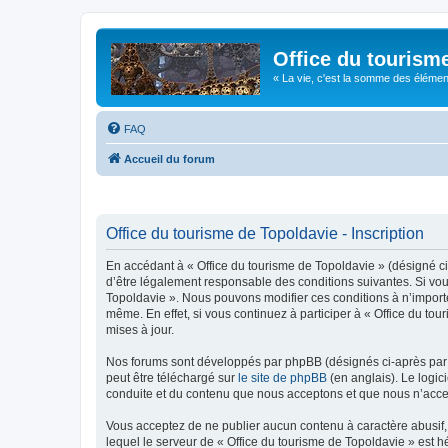
Office du tourism
« La vie, c'est la somme des éléments 
FAQ
Accueil du forum
Office du tourisme de Topoldavie - Inscription
En accédant à « Office du tourisme de Topoldavie » (désigné ci-
d’être légalement responsable des conditions suivantes. Si vous
Topoldavie ». Nous pouvons modifier ces conditions à n’import
même. En effet, si vous continuez à participer à « Office du t
mises à jour.
Nos forums sont développés par phpBB (désignés ci-après par «
peut être téléchargé sur
le site de phpBB
(en anglais). Le logic
conduite et du contenu que nous acceptons et que nous n’acce
Vous acceptez de ne publier aucun contenu à caractère abusif, 
lequel le serveur de « Office du tourisme de Topoldavie » est h