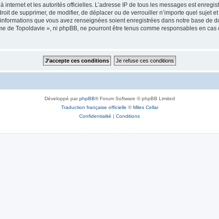
 à internet et les autorités officielles. L’adresse IP de tous les messages est enregi
e droit de supprimer, de modifier, de déplacer ou de verrouiller n’importe quel suje
es informations que vous avez renseignées soient enregistrées dans notre base de 
isme de Topoldavie », ni phpBB, ne pourront être tenus comme responsables en cas 
Développé par
phpBB
® Forum Software © phpBB Limited
Traduction française officielle
©
Miles Cellar
Confidentialité
|
Conditions