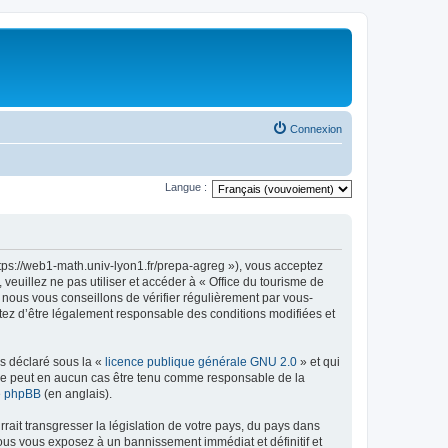
Connexion
Langue :
ttps://web1-math.univ-lyon1.fr/prepa-agreg »), vous acceptez
euillez ne pas utiliser et accéder à « Office du tourisme de
nous vous conseillons de vérifier régulièrement par vous-
ptez d’être légalement responsable des conditions modifiées et
ns déclaré sous la «
licence publique générale GNU 2.0
» et qui
ed ne peut en aucun cas être tenu comme responsable de la
de phpBB
(en anglais).
ait transgresser la législation de votre pays, du pays dans
vous vous exposez à un bannissement immédiat et définitif et