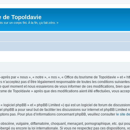
e de Topoldavie
sur un corps fini. À la fin, ça fait zéro. »
après par « nous », « notre », « nos », « Office du tourisme de Topoldavie » et « h
 n’acceptez pas d’être légalement responsable de toutes les conditions suivantes, v
e quel moment et nous essaierons de vous informer de ces modifications, bien que 
ourisme de Topoldavie » après que des modifications aient été effectuées, vous acce
 logiciel phpBB » et « phpBB Limited ») qui est un logiciel de forum de discussio
iel phpBB a pour seul but de faciliter les discussions sur internet et phpBB Limit
ptons pas. Pour plus d’informations concernant phpBB, veuillez consulter
le site 
obscène, vulgaire, diffamatoire, choquant, menaçant, pornographique, etc. qui pourr
ébergé ou encore la loi internationale. Si vous ne respectez pas ces dispositions, 