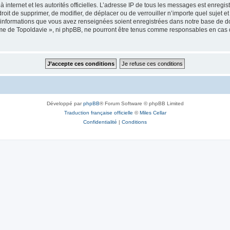
 à internet et les autorités officielles. L’adresse IP de tous les messages est enregi
e droit de supprimer, de modifier, de déplacer ou de verrouiller n’importe quel suje
es informations que vous avez renseignées soient enregistrées dans notre base de 
isme de Topoldavie », ni phpBB, ne pourront être tenus comme responsables en cas 
Développé par
phpBB
® Forum Software © phpBB Limited
Traduction française officielle
©
Miles Cellar
Confidentialité
|
Conditions