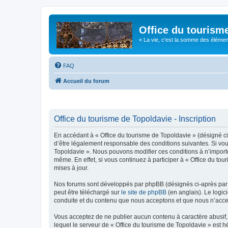
Office du tourism
« La vie, c'est la somme des éléments 
FAQ
Accueil du forum
Office du tourisme de Topoldavie - Inscription
En accédant à « Office du tourisme de Topoldavie » (désigné ci-
d’être légalement responsable des conditions suivantes. Si vous
Topoldavie ». Nous pouvons modifier ces conditions à n’import
même. En effet, si vous continuez à participer à « Office du t
mises à jour.
Nos forums sont développés par phpBB (désignés ci-après par «
peut être téléchargé sur
le site de phpBB
(en anglais). Le logic
conduite et du contenu que nous acceptons et que nous n’acce
Vous acceptez de ne publier aucun contenu à caractère abusif, 
lequel le serveur de « Office du tourisme de Topoldavie » est h