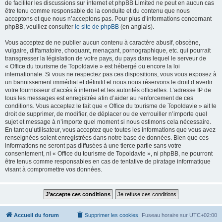
de faciliter les discussions sur internet et phpBB Limited ne peut en aucun cas
être tenu comme responsable de la conduite et du contenu que nous
acceptons et que nous n’acceptons pas. Pour plus d’informations concernant
phpBB, veuillez consulter
le site de phpBB
(en anglais).
Vous acceptez de ne publier aucun contenu à caractère abusif, obscène,
vulgaire, diffamatoire, choquant, menaçant, pornographique, etc. qui pourrait
transgresser la législation de votre pays, du pays dans lequel le serveur de
« Office du tourisme de Topoldavie » est hébergé ou encore la loi
internationale. Si vous ne respectez pas ces dispositions, vous vous exposez à
un bannissement immédiat et définitif et nous nous réservons le droit d’avertir
votre fournisseur d’accès à internet et les autorités officielles. L’adresse IP de
tous les messages est enregistrée afin d’aider au renforcement de ces
conditions. Vous acceptez le fait que « Office du tourisme de Topoldavie » ait le
droit de supprimer, de modifier, de déplacer ou de verrouiller n’importe quel
sujet et message à n’importe quel moment si nous estimons cela nécessaire.
En tant qu’utilisateur, vous acceptez que toutes les informations que vous avez
renseignées soient enregistrées dans notre base de données. Bien que ces
informations ne seront pas diffusées à une tierce partie sans votre
consentement, ni « Office du tourisme de Topoldavie », ni phpBB, ne pourront
être tenus comme responsables en cas de tentative de piratage informatique
visant à compromettre vos données.
Accueil du forum
Supprimer les cookies
Fuseau horaire sur
UTC+02:00