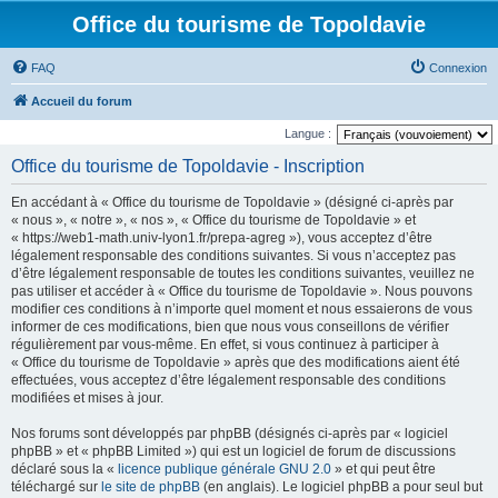
Office du tourisme de Topoldavie
FAQ
Connexion
Accueil du forum
Langue :
Office du tourisme de Topoldavie - Inscription
En accédant à « Office du tourisme de Topoldavie » (désigné ci-après par
« nous », « notre », « nos », « Office du tourisme de Topoldavie » et
« https://web1-math.univ-lyon1.fr/prepa-agreg »), vous acceptez d’être
légalement responsable des conditions suivantes. Si vous n’acceptez pas
d’être légalement responsable de toutes les conditions suivantes, veuillez ne
pas utiliser et accéder à « Office du tourisme de Topoldavie ». Nous pouvons
modifier ces conditions à n’importe quel moment et nous essaierons de vous
informer de ces modifications, bien que nous vous conseillons de vérifier
régulièrement par vous-même. En effet, si vous continuez à participer à
« Office du tourisme de Topoldavie » après que des modifications aient été
effectuées, vous acceptez d’être légalement responsable des conditions
modifiées et mises à jour.
Nos forums sont développés par phpBB (désignés ci-après par « logiciel
phpBB » et « phpBB Limited ») qui est un logiciel de forum de discussions
déclaré sous la «
licence publique générale GNU 2.0
» et qui peut être
téléchargé sur
le site de phpBB
(en anglais). Le logiciel phpBB a pour seul but