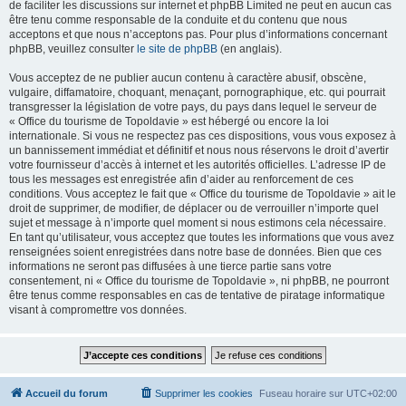
de faciliter les discussions sur internet et phpBB Limited ne peut en aucun cas
être tenu comme responsable de la conduite et du contenu que nous
acceptons et que nous n’acceptons pas. Pour plus d’informations concernant
phpBB, veuillez consulter
le site de phpBB
(en anglais).
Vous acceptez de ne publier aucun contenu à caractère abusif, obscène,
vulgaire, diffamatoire, choquant, menaçant, pornographique, etc. qui pourrait
transgresser la législation de votre pays, du pays dans lequel le serveur de
« Office du tourisme de Topoldavie » est hébergé ou encore la loi
internationale. Si vous ne respectez pas ces dispositions, vous vous exposez à
un bannissement immédiat et définitif et nous nous réservons le droit d’avertir
votre fournisseur d’accès à internet et les autorités officielles. L’adresse IP de
tous les messages est enregistrée afin d’aider au renforcement de ces
conditions. Vous acceptez le fait que « Office du tourisme de Topoldavie » ait le
droit de supprimer, de modifier, de déplacer ou de verrouiller n’importe quel
sujet et message à n’importe quel moment si nous estimons cela nécessaire.
En tant qu’utilisateur, vous acceptez que toutes les informations que vous avez
renseignées soient enregistrées dans notre base de données. Bien que ces
informations ne seront pas diffusées à une tierce partie sans votre
consentement, ni « Office du tourisme de Topoldavie », ni phpBB, ne pourront
être tenus comme responsables en cas de tentative de piratage informatique
visant à compromettre vos données.
Accueil du forum
Supprimer les cookies
Fuseau horaire sur
UTC+02:00