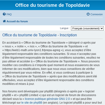
Office du tourisme de Topoldavie
FAQ
Connexion
Accueil du forum
Langue :
Office du tourisme de Topoldavie - Inscription
En accédant à « Office du tourisme de Topoldavie » (désigné ci-après par
« nous », « notre », « nos », « Office du tourisme de Topoldavie » et
« https://web1-math.univ-lyon1.fr/prepa-agreg »), vous acceptez d’être
légalement responsable des conditions suivantes. Si vous n’acceptez pas
d’être légalement responsable de toutes les conditions suivantes, veuillez ne
pas utiliser et accéder à « Office du tourisme de Topoldavie ». Nous pouvons
modifier ces conditions à n’importe quel moment et nous essaierons de vous
informer de ces modifications, bien que nous vous conseillons de vérifier
régulièrement par vous-même. En effet, si vous continuez à participer à
« Office du tourisme de Topoldavie » après que des modifications aient été
effectuées, vous acceptez d’être légalement responsable des conditions
modifiées et mises à jour.
Nos forums sont développés par phpBB (désignés ci-après par « logiciel
phpBB » et « phpBB Limited ») qui est un logiciel de forum de discussions
déclaré sous la «
licence publique générale GNU 2.0
» et qui peut être
téléchargé sur
le site de phpBB
(en anglais). Le logiciel phpBB a pour seul but