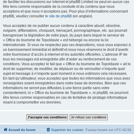
de faciliter les discussions sur internet et phpBB Limited ne peut en aucun cas
être tenu comme responsable de la conduite et du contenu que nous
acceptons et que nous n’acceptons pas. Pour plus d’informations concernant
phpBB, veuillez consulter
le site de phpBB
(en anglais).
Vous acceptez de ne publier aucun contenu à caractère abusif, obscène,
vulgaire, diffamatoire, choquant, menaçant, pornographique, etc. qui pourrait
transgresser la législation de votre pays, du pays dans lequel le serveur de
« Office du tourisme de Topoldavie » est hébergé ou encore la loi
internationale. Si vous ne respectez pas ces dispositions, vous vous exposez à
un bannissement immédiat et définitif et nous nous réservons le droit d’avertir
votre fournisseur d’accès à internet et les autorités officielles. L’adresse IP de
tous les messages est enregistrée afin d’aider au renforcement de ces
conditions. Vous acceptez le fait que « Office du tourisme de Topoldavie » ait le
droit de supprimer, de modifier, de déplacer ou de verrouiller n’importe quel
sujet et message à n’importe quel moment si nous estimons cela nécessaire.
En tant qu’utilisateur, vous acceptez que toutes les informations que vous avez
renseignées soient enregistrées dans notre base de données. Bien que ces
informations ne seront pas diffusées à une tierce partie sans votre
consentement, ni « Office du tourisme de Topoldavie », ni phpBB, ne pourront
être tenus comme responsables en cas de tentative de piratage informatique
visant à compromettre vos données.
Accueil du forum
Supprimer les cookies
Fuseau horaire sur
UTC+02:00