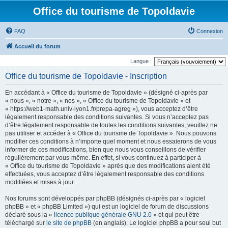
Office du tourisme de Topoldavie
FAQ
Connexion
Accueil du forum
Langue :
Office du tourisme de Topoldavie - Inscription
En accédant à « Office du tourisme de Topoldavie » (désigné ci-après par
« nous », « notre », « nos », « Office du tourisme de Topoldavie » et
« https://web1-math.univ-lyon1.fr/prepa-agreg »), vous acceptez d’être
légalement responsable des conditions suivantes. Si vous n’acceptez pas
d’être légalement responsable de toutes les conditions suivantes, veuillez ne
pas utiliser et accéder à « Office du tourisme de Topoldavie ». Nous pouvons
modifier ces conditions à n’importe quel moment et nous essaierons de vous
informer de ces modifications, bien que nous vous conseillons de vérifier
régulièrement par vous-même. En effet, si vous continuez à participer à
« Office du tourisme de Topoldavie » après que des modifications aient été
effectuées, vous acceptez d’être légalement responsable des conditions
modifiées et mises à jour.
Nos forums sont développés par phpBB (désignés ci-après par « logiciel
phpBB » et « phpBB Limited ») qui est un logiciel de forum de discussions
déclaré sous la «
licence publique générale GNU 2.0
» et qui peut être
téléchargé sur
le site de phpBB
(en anglais). Le logiciel phpBB a pour seul but