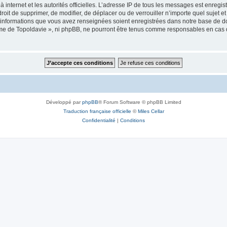
 à internet et les autorités officielles. L’adresse IP de tous les messages est enregi
e droit de supprimer, de modifier, de déplacer ou de verrouiller n’importe quel suje
es informations que vous avez renseignées soient enregistrées dans notre base de 
isme de Topoldavie », ni phpBB, ne pourront être tenus comme responsables en cas 
Développé par
phpBB
® Forum Software © phpBB Limited
Traduction française officielle
©
Miles Cellar
Confidentialité
|
Conditions