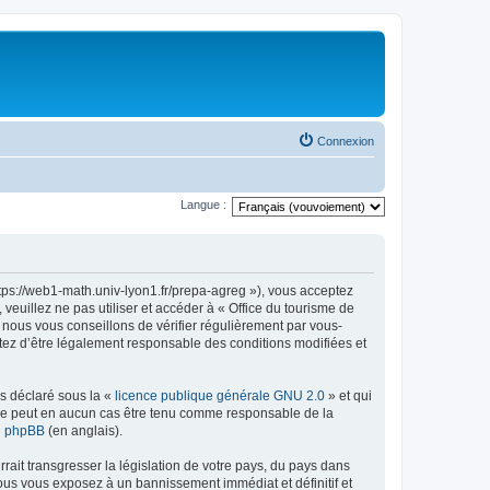
Connexion
Langue :
ttps://web1-math.univ-lyon1.fr/prepa-agreg »), vous acceptez
euillez ne pas utiliser et accéder à « Office du tourisme de
nous vous conseillons de vérifier régulièrement par vous-
ptez d’être légalement responsable des conditions modifiées et
ns déclaré sous la «
licence publique générale GNU 2.0
» et qui
ed ne peut en aucun cas être tenu comme responsable de la
de phpBB
(en anglais).
ait transgresser la législation de votre pays, du pays dans
vous vous exposez à un bannissement immédiat et définitif et