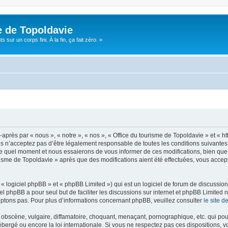
e de Topoldavie
sur un corps fini. À la fin, ça fait zéro. »
après par « nous », « notre », « nos », « Office du tourisme de Topoldavie » et « h
 n’acceptez pas d’être légalement responsable de toutes les conditions suivantes, v
e quel moment et nous essaierons de vous informer de ces modifications, bien que 
ourisme de Topoldavie » après que des modifications aient été effectuées, vous acce
 logiciel phpBB » et « phpBB Limited ») qui est un logiciel de forum de discussio
iel phpBB a pour seul but de faciliter les discussions sur internet et phpBB Limit
ptons pas. Pour plus d’informations concernant phpBB, veuillez consulter
le site 
obscène, vulgaire, diffamatoire, choquant, menaçant, pornographique, etc. qui pourr
ébergé ou encore la loi internationale. Si vous ne respectez pas ces dispositions, 