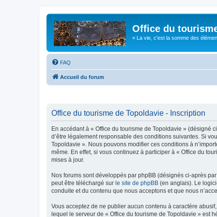
Office du tourism
« La vie, c'est la somme des éléments 
FAQ
Accueil du forum
Office du tourisme de Topoldavie - Inscription
En accédant à « Office du tourisme de Topoldavie » (désigné ci-
d’être légalement responsable des conditions suivantes. Si vous
Topoldavie ». Nous pouvons modifier ces conditions à n’import
même. En effet, si vous continuez à participer à « Office du t
mises à jour.
Nos forums sont développés par phpBB (désignés ci-après par «
peut être téléchargé sur
le site de phpBB
(en anglais). Le logic
conduite et du contenu que nous acceptons et que nous n’acce
Vous acceptez de ne publier aucun contenu à caractère abusif, 
lequel le serveur de « Office du tourisme de Topoldavie » est h