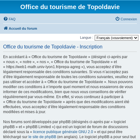
Office du tourisme de Topoldavie
FAQ
Connexion
Accueil du forum
Langue :
Office du tourisme de Topoldavie - Inscription
En accédant à « Office du tourisme de Topoldavie » (désigné ci-après par
« nous », « notre », « nos », « Office du tourisme de Topoldavie » et
« https://web1-math.univ-lyon1.fr/prepa-agreg »), vous acceptez d’être
légalement responsable des conditions suivantes. Si vous n’acceptez pas
d’être légalement responsable de toutes les conditions suivantes, veuillez ne
pas utiliser et accéder à « Office du tourisme de Topoldavie ». Nous pouvons
modifier ces conditions à n’importe quel moment et nous essaierons de vous
informer de ces modifications, bien que nous vous conseillons de vérifier
régulièrement par vous-même. En effet, si vous continuez à participer à
« Office du tourisme de Topoldavie » après que des modifications aient été
effectuées, vous acceptez d’être légalement responsable des conditions
modifiées et mises à jour.
Nos forums sont développés par phpBB (désignés ci-après par « logiciel
phpBB » et « phpBB Limited ») qui est un logiciel de forum de discussions
déclaré sous la «
licence publique générale GNU 2.0
» et qui peut être
téléchargé sur
le site de phpBB
(en anglais). Le logiciel phpBB a pour seul but