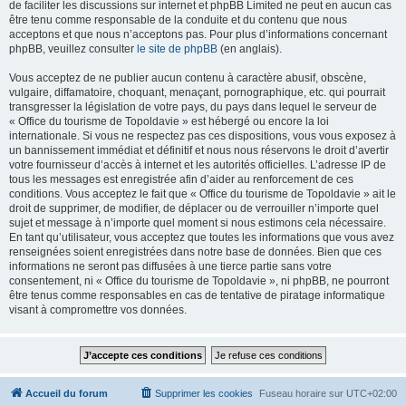
de faciliter les discussions sur internet et phpBB Limited ne peut en aucun cas
être tenu comme responsable de la conduite et du contenu que nous
acceptons et que nous n’acceptons pas. Pour plus d’informations concernant
phpBB, veuillez consulter
le site de phpBB
(en anglais).
Vous acceptez de ne publier aucun contenu à caractère abusif, obscène,
vulgaire, diffamatoire, choquant, menaçant, pornographique, etc. qui pourrait
transgresser la législation de votre pays, du pays dans lequel le serveur de
« Office du tourisme de Topoldavie » est hébergé ou encore la loi
internationale. Si vous ne respectez pas ces dispositions, vous vous exposez à
un bannissement immédiat et définitif et nous nous réservons le droit d’avertir
votre fournisseur d’accès à internet et les autorités officielles. L’adresse IP de
tous les messages est enregistrée afin d’aider au renforcement de ces
conditions. Vous acceptez le fait que « Office du tourisme de Topoldavie » ait le
droit de supprimer, de modifier, de déplacer ou de verrouiller n’importe quel
sujet et message à n’importe quel moment si nous estimons cela nécessaire.
En tant qu’utilisateur, vous acceptez que toutes les informations que vous avez
renseignées soient enregistrées dans notre base de données. Bien que ces
informations ne seront pas diffusées à une tierce partie sans votre
consentement, ni « Office du tourisme de Topoldavie », ni phpBB, ne pourront
être tenus comme responsables en cas de tentative de piratage informatique
visant à compromettre vos données.
Accueil du forum
Supprimer les cookies
Fuseau horaire sur
UTC+02:00