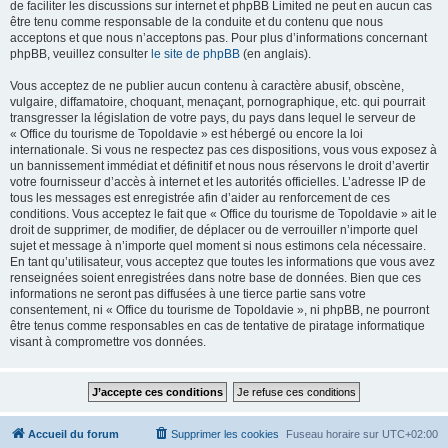
de faciliter les discussions sur internet et phpBB Limited ne peut en aucun cas
être tenu comme responsable de la conduite et du contenu que nous
acceptons et que nous n’acceptons pas. Pour plus d’informations concernant
phpBB, veuillez consulter
le site de phpBB
(en anglais).
Vous acceptez de ne publier aucun contenu à caractère abusif, obscène,
vulgaire, diffamatoire, choquant, menaçant, pornographique, etc. qui pourrait
transgresser la législation de votre pays, du pays dans lequel le serveur de
« Office du tourisme de Topoldavie » est hébergé ou encore la loi
internationale. Si vous ne respectez pas ces dispositions, vous vous exposez à
un bannissement immédiat et définitif et nous nous réservons le droit d’avertir
votre fournisseur d’accès à internet et les autorités officielles. L’adresse IP de
tous les messages est enregistrée afin d’aider au renforcement de ces
conditions. Vous acceptez le fait que « Office du tourisme de Topoldavie » ait le
droit de supprimer, de modifier, de déplacer ou de verrouiller n’importe quel
sujet et message à n’importe quel moment si nous estimons cela nécessaire.
En tant qu’utilisateur, vous acceptez que toutes les informations que vous avez
renseignées soient enregistrées dans notre base de données. Bien que ces
informations ne seront pas diffusées à une tierce partie sans votre
consentement, ni « Office du tourisme de Topoldavie », ni phpBB, ne pourront
être tenus comme responsables en cas de tentative de piratage informatique
visant à compromettre vos données.
Accueil du forum
Supprimer les cookies
Fuseau horaire sur
UTC+02:00