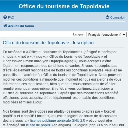
Office du tourisme de Topoldavie
FAQ
Connexion
Accueil du forum
Langue :
Office du tourisme de Topoldavie - Inscription
En accédant à « Office du tourisme de Topoldavie » (désigné ci-après par
« nous », « notre », « nos », « Office du tourisme de Topoldavie » et
« https://web1-math.univ-lyon1.fr/prepa-agreg »), vous acceptez d’être
légalement responsable des conditions suivantes. Si vous n’acceptez pas
d’être légalement responsable de toutes les conditions suivantes, veuillez ne
pas utiliser et accéder à « Office du tourisme de Topoldavie ». Nous pouvons
modifier ces conditions à n’importe quel moment et nous essaierons de vous
informer de ces modifications, bien que nous vous conseillons de vérifier
régulièrement par vous-même. En effet, si vous continuez à participer à
« Office du tourisme de Topoldavie » après que des modifications aient été
effectuées, vous acceptez d’être légalement responsable des conditions
modifiées et mises à jour.
Nos forums sont développés par phpBB (désignés ci-après par « logiciel
phpBB » et « phpBB Limited ») qui est un logiciel de forum de discussions
déclaré sous la «
licence publique générale GNU 2.0
» et qui peut être
téléchargé sur
le site de phpBB
(en anglais). Le logiciel phpBB a pour seul but