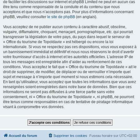
de faciliter les discussions sur internet et phpBB Limited ne peut en aucun cas
être tenu comme responsable de la conduite et du contenu que nous
acceptons et que nous n’acceptons pas. Pour plus d’informations concernant
phpBB, veuillez consulter
le site de phpBB
(en anglais).
Vous acceptez de ne publier aucun contenu à caractère abusif, obscène,
vulgaire, diffamatoire, choquant, menaçant, pornographique, etc. qui pourrait
transgresser la législation de votre pays, du pays dans lequel le serveur de
« Office du tourisme de Topoldavie » est hébergé ou encore la loi
internationale. Si vous ne respectez pas ces dispositions, vous vous exposez à
un bannissement immédiat et définitif et nous nous réservons le droit d’avertir
votre fournisseur d’accès à internet et les autorités officielles. L’adresse IP de
tous les messages est enregistrée afin d’aider au renforcement de ces
conditions. Vous acceptez le fait que « Office du tourisme de Topoldavie » ait le
droit de supprimer, de modifier, de déplacer ou de verrouiller n’importe quel
sujet et message à n’importe quel moment si nous estimons cela nécessaire.
En tant qu’utilisateur, vous acceptez que toutes les informations que vous avez
renseignées soient enregistrées dans notre base de données. Bien que ces
informations ne seront pas diffusées à une tierce partie sans votre
consentement, ni « Office du tourisme de Topoldavie », ni phpBB, ne pourront
être tenus comme responsables en cas de tentative de piratage informatique
visant à compromettre vos données.
Accueil du forum
Supprimer les cookies
Fuseau horaire sur
UTC+02:00