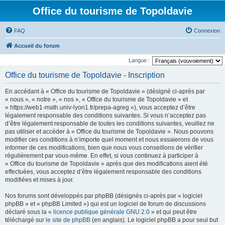
Office du tourisme de Topoldavie
FAQ
Connexion
Accueil du forum
Langue :
Office du tourisme de Topoldavie - Inscription
En accédant à « Office du tourisme de Topoldavie » (désigné ci-après par
« nous », « notre », « nos », « Office du tourisme de Topoldavie » et
« https://web1-math.univ-lyon1.fr/prepa-agreg »), vous acceptez d’être
légalement responsable des conditions suivantes. Si vous n’acceptez pas
d’être légalement responsable de toutes les conditions suivantes, veuillez ne
pas utiliser et accéder à « Office du tourisme de Topoldavie ». Nous pouvons
modifier ces conditions à n’importe quel moment et nous essaierons de vous
informer de ces modifications, bien que nous vous conseillons de vérifier
régulièrement par vous-même. En effet, si vous continuez à participer à
« Office du tourisme de Topoldavie » après que des modifications aient été
effectuées, vous acceptez d’être légalement responsable des conditions
modifiées et mises à jour.
Nos forums sont développés par phpBB (désignés ci-après par « logiciel
phpBB » et « phpBB Limited ») qui est un logiciel de forum de discussions
déclaré sous la «
licence publique générale GNU 2.0
» et qui peut être
téléchargé sur
le site de phpBB
(en anglais). Le logiciel phpBB a pour seul but