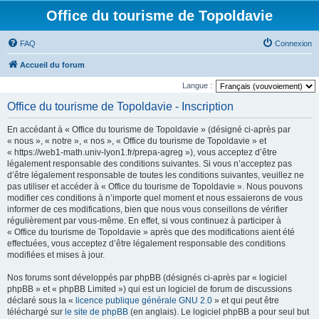
Office du tourisme de Topoldavie
FAQ
Connexion
Accueil du forum
Langue :
Office du tourisme de Topoldavie - Inscription
En accédant à « Office du tourisme de Topoldavie » (désigné ci-après par
« nous », « notre », « nos », « Office du tourisme de Topoldavie » et
« https://web1-math.univ-lyon1.fr/prepa-agreg »), vous acceptez d’être
légalement responsable des conditions suivantes. Si vous n’acceptez pas
d’être légalement responsable de toutes les conditions suivantes, veuillez ne
pas utiliser et accéder à « Office du tourisme de Topoldavie ». Nous pouvons
modifier ces conditions à n’importe quel moment et nous essaierons de vous
informer de ces modifications, bien que nous vous conseillons de vérifier
régulièrement par vous-même. En effet, si vous continuez à participer à
« Office du tourisme de Topoldavie » après que des modifications aient été
effectuées, vous acceptez d’être légalement responsable des conditions
modifiées et mises à jour.
Nos forums sont développés par phpBB (désignés ci-après par « logiciel
phpBB » et « phpBB Limited ») qui est un logiciel de forum de discussions
déclaré sous la «
licence publique générale GNU 2.0
» et qui peut être
téléchargé sur
le site de phpBB
(en anglais). Le logiciel phpBB a pour seul but