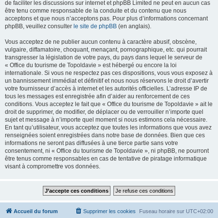
de faciliter les discussions sur internet et phpBB Limited ne peut en aucun cas
être tenu comme responsable de la conduite et du contenu que nous
acceptons et que nous n’acceptons pas. Pour plus d’informations concernant
phpBB, veuillez consulter
le site de phpBB
(en anglais).
Vous acceptez de ne publier aucun contenu à caractère abusif, obscène,
vulgaire, diffamatoire, choquant, menaçant, pornographique, etc. qui pourrait
transgresser la législation de votre pays, du pays dans lequel le serveur de
« Office du tourisme de Topoldavie » est hébergé ou encore la loi
internationale. Si vous ne respectez pas ces dispositions, vous vous exposez à
un bannissement immédiat et définitif et nous nous réservons le droit d’avertir
votre fournisseur d’accès à internet et les autorités officielles. L’adresse IP de
tous les messages est enregistrée afin d’aider au renforcement de ces
conditions. Vous acceptez le fait que « Office du tourisme de Topoldavie » ait le
droit de supprimer, de modifier, de déplacer ou de verrouiller n’importe quel
sujet et message à n’importe quel moment si nous estimons cela nécessaire.
En tant qu’utilisateur, vous acceptez que toutes les informations que vous avez
renseignées soient enregistrées dans notre base de données. Bien que ces
informations ne seront pas diffusées à une tierce partie sans votre
consentement, ni « Office du tourisme de Topoldavie », ni phpBB, ne pourront
être tenus comme responsables en cas de tentative de piratage informatique
visant à compromettre vos données.
Accueil du forum
Supprimer les cookies
Fuseau horaire sur
UTC+02:00