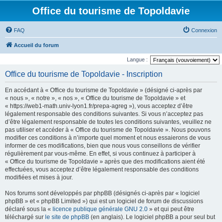
Office du tourisme de Topoldavie
FAQ
Connexion
Accueil du forum
Langue :
Office du tourisme de Topoldavie - Inscription
En accédant à « Office du tourisme de Topoldavie » (désigné ci-après par
« nous », « notre », « nos », « Office du tourisme de Topoldavie » et
« https://web1-math.univ-lyon1.fr/prepa-agreg »), vous acceptez d’être
légalement responsable des conditions suivantes. Si vous n’acceptez pas
d’être légalement responsable de toutes les conditions suivantes, veuillez ne
pas utiliser et accéder à « Office du tourisme de Topoldavie ». Nous pouvons
modifier ces conditions à n’importe quel moment et nous essaierons de vous
informer de ces modifications, bien que nous vous conseillons de vérifier
régulièrement par vous-même. En effet, si vous continuez à participer à
« Office du tourisme de Topoldavie » après que des modifications aient été
effectuées, vous acceptez d’être légalement responsable des conditions
modifiées et mises à jour.
Nos forums sont développés par phpBB (désignés ci-après par « logiciel
phpBB » et « phpBB Limited ») qui est un logiciel de forum de discussions
déclaré sous la «
licence publique générale GNU 2.0
» et qui peut être
téléchargé sur
le site de phpBB
(en anglais). Le logiciel phpBB a pour seul but