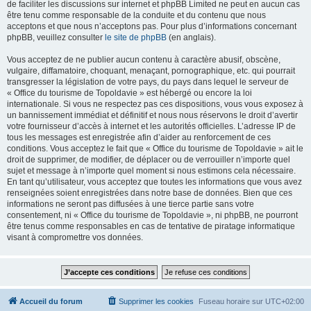
de faciliter les discussions sur internet et phpBB Limited ne peut en aucun cas
être tenu comme responsable de la conduite et du contenu que nous
acceptons et que nous n’acceptons pas. Pour plus d’informations concernant
phpBB, veuillez consulter
le site de phpBB
(en anglais).
Vous acceptez de ne publier aucun contenu à caractère abusif, obscène,
vulgaire, diffamatoire, choquant, menaçant, pornographique, etc. qui pourrait
transgresser la législation de votre pays, du pays dans lequel le serveur de
« Office du tourisme de Topoldavie » est hébergé ou encore la loi
internationale. Si vous ne respectez pas ces dispositions, vous vous exposez à
un bannissement immédiat et définitif et nous nous réservons le droit d’avertir
votre fournisseur d’accès à internet et les autorités officielles. L’adresse IP de
tous les messages est enregistrée afin d’aider au renforcement de ces
conditions. Vous acceptez le fait que « Office du tourisme de Topoldavie » ait le
droit de supprimer, de modifier, de déplacer ou de verrouiller n’importe quel
sujet et message à n’importe quel moment si nous estimons cela nécessaire.
En tant qu’utilisateur, vous acceptez que toutes les informations que vous avez
renseignées soient enregistrées dans notre base de données. Bien que ces
informations ne seront pas diffusées à une tierce partie sans votre
consentement, ni « Office du tourisme de Topoldavie », ni phpBB, ne pourront
être tenus comme responsables en cas de tentative de piratage informatique
visant à compromettre vos données.
Accueil du forum
Supprimer les cookies
Fuseau horaire sur
UTC+02:00