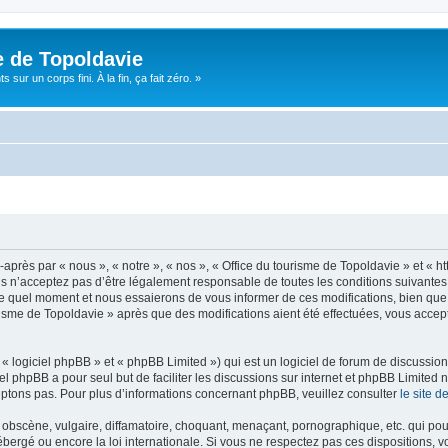
e de Topoldavie
sur un corps fini. À la fin, ça fait zéro. »
après par « nous », « notre », « nos », « Office du tourisme de Topoldavie » et « h
 n’acceptez pas d’être légalement responsable de toutes les conditions suivantes, v
e quel moment et nous essaierons de vous informer de ces modifications, bien que 
ourisme de Topoldavie » après que des modifications aient été effectuées, vous acce
 logiciel phpBB » et « phpBB Limited ») qui est un logiciel de forum de discussio
iel phpBB a pour seul but de faciliter les discussions sur internet et phpBB Limit
ptons pas. Pour plus d’informations concernant phpBB, veuillez consulter
le site 
obscène, vulgaire, diffamatoire, choquant, menaçant, pornographique, etc. qui pourr
ébergé ou encore la loi internationale. Si vous ne respectez pas ces dispositions, 