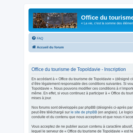
Office du tourism
« La vie, c'est la somme des éléments 
FAQ
Accueil du forum
Office du tourisme de Topoldavie - Inscription
En accédant à « Office du tourisme de Topoldavie » (désigné ci-
d’être légalement responsable des conditions suivantes. Si vous
Topoldavie ». Nous pouvons modifier ces conditions à n’import
même. En effet, si vous continuez à participer à « Office du t
mises à jour.
Nos forums sont développés par phpBB (désignés ci-après par «
peut être téléchargé sur
le site de phpBB
(en anglais). Le logic
conduite et du contenu que nous acceptons et que nous n’acce
Vous acceptez de ne publier aucun contenu à caractère abusif, 
lequel le serveur de « Office du tourisme de Topoldavie » est h