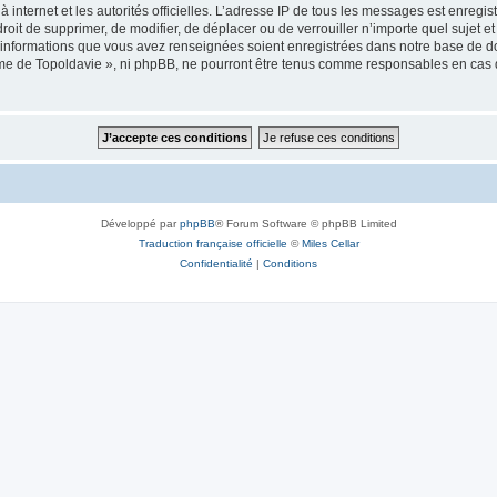
 à internet et les autorités officielles. L’adresse IP de tous les messages est enregi
e droit de supprimer, de modifier, de déplacer ou de verrouiller n’importe quel suje
es informations que vous avez renseignées soient enregistrées dans notre base de 
isme de Topoldavie », ni phpBB, ne pourront être tenus comme responsables en cas 
Développé par
phpBB
® Forum Software © phpBB Limited
Traduction française officielle
©
Miles Cellar
Confidentialité
|
Conditions