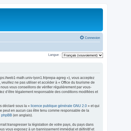
Connexion
Langue :
ttps://web1-math.univ-lyon1.fr/prepa-agreg »), vous acceptez
euillez ne pas utiliser et accéder à « Office du tourisme de
nous vous conseillons de vérifier régulièrement par vous-
ptez d’être légalement responsable des conditions modifiées et
ns déclaré sous la «
licence publique générale GNU 2.0
» et qui
ed ne peut en aucun cas être tenu comme responsable de la
de phpBB
(en anglais).
ait transgresser la législation de votre pays, du pays dans
vous vous exposez à un bannissement immédiat et définitif et