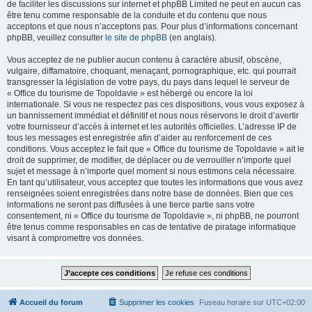
de faciliter les discussions sur internet et phpBB Limited ne peut en aucun cas
être tenu comme responsable de la conduite et du contenu que nous
acceptons et que nous n’acceptons pas. Pour plus d’informations concernant
phpBB, veuillez consulter
le site de phpBB
(en anglais).
Vous acceptez de ne publier aucun contenu à caractère abusif, obscène,
vulgaire, diffamatoire, choquant, menaçant, pornographique, etc. qui pourrait
transgresser la législation de votre pays, du pays dans lequel le serveur de
« Office du tourisme de Topoldavie » est hébergé ou encore la loi
internationale. Si vous ne respectez pas ces dispositions, vous vous exposez à
un bannissement immédiat et définitif et nous nous réservons le droit d’avertir
votre fournisseur d’accès à internet et les autorités officielles. L’adresse IP de
tous les messages est enregistrée afin d’aider au renforcement de ces
conditions. Vous acceptez le fait que « Office du tourisme de Topoldavie » ait le
droit de supprimer, de modifier, de déplacer ou de verrouiller n’importe quel
sujet et message à n’importe quel moment si nous estimons cela nécessaire.
En tant qu’utilisateur, vous acceptez que toutes les informations que vous avez
renseignées soient enregistrées dans notre base de données. Bien que ces
informations ne seront pas diffusées à une tierce partie sans votre
consentement, ni « Office du tourisme de Topoldavie », ni phpBB, ne pourront
être tenus comme responsables en cas de tentative de piratage informatique
visant à compromettre vos données.
Accueil du forum
Supprimer les cookies
Fuseau horaire sur
UTC+02:00