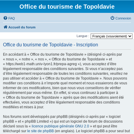
Office du tourisme de Topoldavie
FAQ
Connexion
Accueil du forum
Langue :
Office du tourisme de Topoldavie - Inscription
En accédant à « Office du tourisme de Topoldavie » (désigné ci-après par
« nous », « notre », « nos », « Office du tourisme de Topoldavie » et
« https://web1-math.univ-lyon1.fr/prepa-agreg »), vous acceptez d’être
légalement responsable des conditions suivantes. Si vous n’acceptez pas
d’être légalement responsable de toutes les conditions suivantes, veuillez ne
pas utiliser et accéder à « Office du tourisme de Topoldavie ». Nous pouvons
modifier ces conditions à n’importe quel moment et nous essaierons de vous
informer de ces modifications, bien que nous vous conseillons de vérifier
régulièrement par vous-même. En effet, si vous continuez à participer à
« Office du tourisme de Topoldavie » après que des modifications aient été
effectuées, vous acceptez d’être légalement responsable des conditions
modifiées et mises à jour.
Nos forums sont développés par phpBB (désignés ci-après par « logiciel
phpBB » et « phpBB Limited ») qui est un logiciel de forum de discussions
déclaré sous la «
licence publique générale GNU 2.0
» et qui peut être
téléchargé sur
le site de phpBB
(en anglais). Le logiciel phpBB a pour seul but