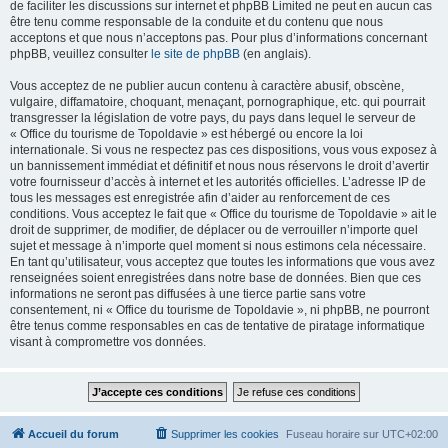
de faciliter les discussions sur internet et phpBB Limited ne peut en aucun cas
être tenu comme responsable de la conduite et du contenu que nous
acceptons et que nous n’acceptons pas. Pour plus d’informations concernant
phpBB, veuillez consulter
le site de phpBB
(en anglais).
Vous acceptez de ne publier aucun contenu à caractère abusif, obscène,
vulgaire, diffamatoire, choquant, menaçant, pornographique, etc. qui pourrait
transgresser la législation de votre pays, du pays dans lequel le serveur de
« Office du tourisme de Topoldavie » est hébergé ou encore la loi
internationale. Si vous ne respectez pas ces dispositions, vous vous exposez à
un bannissement immédiat et définitif et nous nous réservons le droit d’avertir
votre fournisseur d’accès à internet et les autorités officielles. L’adresse IP de
tous les messages est enregistrée afin d’aider au renforcement de ces
conditions. Vous acceptez le fait que « Office du tourisme de Topoldavie » ait le
droit de supprimer, de modifier, de déplacer ou de verrouiller n’importe quel
sujet et message à n’importe quel moment si nous estimons cela nécessaire.
En tant qu’utilisateur, vous acceptez que toutes les informations que vous avez
renseignées soient enregistrées dans notre base de données. Bien que ces
informations ne seront pas diffusées à une tierce partie sans votre
consentement, ni « Office du tourisme de Topoldavie », ni phpBB, ne pourront
être tenus comme responsables en cas de tentative de piratage informatique
visant à compromettre vos données.
Accueil du forum
Supprimer les cookies
Fuseau horaire sur
UTC+02:00