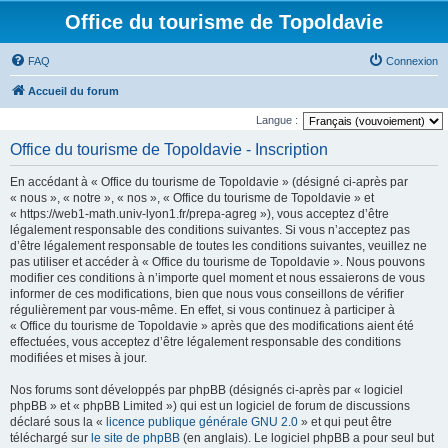
Office du tourisme de Topoldavie
FAQ
Connexion
Accueil du forum
Langue :
Office du tourisme de Topoldavie - Inscription
En accédant à « Office du tourisme de Topoldavie » (désigné ci-après par
« nous », « notre », « nos », « Office du tourisme de Topoldavie » et
« https://web1-math.univ-lyon1.fr/prepa-agreg »), vous acceptez d’être
légalement responsable des conditions suivantes. Si vous n’acceptez pas
d’être légalement responsable de toutes les conditions suivantes, veuillez ne
pas utiliser et accéder à « Office du tourisme de Topoldavie ». Nous pouvons
modifier ces conditions à n’importe quel moment et nous essaierons de vous
informer de ces modifications, bien que nous vous conseillons de vérifier
régulièrement par vous-même. En effet, si vous continuez à participer à
« Office du tourisme de Topoldavie » après que des modifications aient été
effectuées, vous acceptez d’être légalement responsable des conditions
modifiées et mises à jour.
Nos forums sont développés par phpBB (désignés ci-après par « logiciel
phpBB » et « phpBB Limited ») qui est un logiciel de forum de discussions
déclaré sous la «
licence publique générale GNU 2.0
» et qui peut être
téléchargé sur
le site de phpBB
(en anglais). Le logiciel phpBB a pour seul but