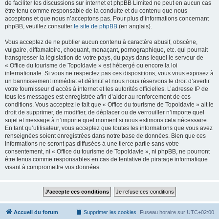
de faciliter les discussions sur internet et phpBB Limited ne peut en aucun cas
être tenu comme responsable de la conduite et du contenu que nous
acceptons et que nous n’acceptons pas. Pour plus d’informations concernant
phpBB, veuillez consulter
le site de phpBB
(en anglais).
Vous acceptez de ne publier aucun contenu à caractère abusif, obscène,
vulgaire, diffamatoire, choquant, menaçant, pornographique, etc. qui pourrait
transgresser la législation de votre pays, du pays dans lequel le serveur de
« Office du tourisme de Topoldavie » est hébergé ou encore la loi
internationale. Si vous ne respectez pas ces dispositions, vous vous exposez à
un bannissement immédiat et définitif et nous nous réservons le droit d’avertir
votre fournisseur d’accès à internet et les autorités officielles. L’adresse IP de
tous les messages est enregistrée afin d’aider au renforcement de ces
conditions. Vous acceptez le fait que « Office du tourisme de Topoldavie » ait le
droit de supprimer, de modifier, de déplacer ou de verrouiller n’importe quel
sujet et message à n’importe quel moment si nous estimons cela nécessaire.
En tant qu’utilisateur, vous acceptez que toutes les informations que vous avez
renseignées soient enregistrées dans notre base de données. Bien que ces
informations ne seront pas diffusées à une tierce partie sans votre
consentement, ni « Office du tourisme de Topoldavie », ni phpBB, ne pourront
être tenus comme responsables en cas de tentative de piratage informatique
visant à compromettre vos données.
Accueil du forum
Supprimer les cookies
Fuseau horaire sur
UTC+02:00