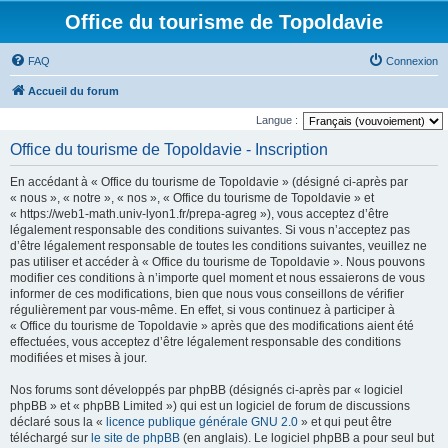
Office du tourisme de Topoldavie
FAQ
Connexion
Accueil du forum
Langue :
Office du tourisme de Topoldavie - Inscription
En accédant à « Office du tourisme de Topoldavie » (désigné ci-après par
« nous », « notre », « nos », « Office du tourisme de Topoldavie » et
« https://web1-math.univ-lyon1.fr/prepa-agreg »), vous acceptez d’être
légalement responsable des conditions suivantes. Si vous n’acceptez pas
d’être légalement responsable de toutes les conditions suivantes, veuillez ne
pas utiliser et accéder à « Office du tourisme de Topoldavie ». Nous pouvons
modifier ces conditions à n’importe quel moment et nous essaierons de vous
informer de ces modifications, bien que nous vous conseillons de vérifier
régulièrement par vous-même. En effet, si vous continuez à participer à
« Office du tourisme de Topoldavie » après que des modifications aient été
effectuées, vous acceptez d’être légalement responsable des conditions
modifiées et mises à jour.
Nos forums sont développés par phpBB (désignés ci-après par « logiciel
phpBB » et « phpBB Limited ») qui est un logiciel de forum de discussions
déclaré sous la «
licence publique générale GNU 2.0
» et qui peut être
téléchargé sur
le site de phpBB
(en anglais). Le logiciel phpBB a pour seul but