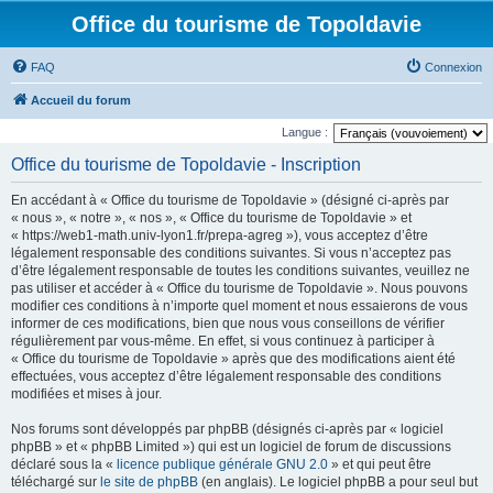
Office du tourisme de Topoldavie
FAQ
Connexion
Accueil du forum
Langue :
Office du tourisme de Topoldavie - Inscription
En accédant à « Office du tourisme de Topoldavie » (désigné ci-après par
« nous », « notre », « nos », « Office du tourisme de Topoldavie » et
« https://web1-math.univ-lyon1.fr/prepa-agreg »), vous acceptez d’être
légalement responsable des conditions suivantes. Si vous n’acceptez pas
d’être légalement responsable de toutes les conditions suivantes, veuillez ne
pas utiliser et accéder à « Office du tourisme de Topoldavie ». Nous pouvons
modifier ces conditions à n’importe quel moment et nous essaierons de vous
informer de ces modifications, bien que nous vous conseillons de vérifier
régulièrement par vous-même. En effet, si vous continuez à participer à
« Office du tourisme de Topoldavie » après que des modifications aient été
effectuées, vous acceptez d’être légalement responsable des conditions
modifiées et mises à jour.
Nos forums sont développés par phpBB (désignés ci-après par « logiciel
phpBB » et « phpBB Limited ») qui est un logiciel de forum de discussions
déclaré sous la «
licence publique générale GNU 2.0
» et qui peut être
téléchargé sur
le site de phpBB
(en anglais). Le logiciel phpBB a pour seul but