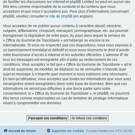
de faciliter les discussions sur internet et phpBB Limited ne peut en aucun cas
être tenu comme responsable de la conduite et du contenu que nous
acceptons et que nous n’acceptons pas. Pour plus d’informations concernant
phpBB, veuillez consulter
le site de phpBB
(en anglais).
Vous acceptez de ne publier aucun contenu à caractère abusif, obscène,
vulgaire, diffamatoire, choquant, menaçant, pornographique, etc. qui pourrait
transgresser la législation de votre pays, du pays dans lequel le serveur de
« Office du tourisme de Topoldavie » est hébergé ou encore la loi
internationale. Si vous ne respectez pas ces dispositions, vous vous exposez à
un bannissement immédiat et définitif et nous nous réservons le droit d’avertir
votre fournisseur d’accès à internet et les autorités officielles. L’adresse IP de
tous les messages est enregistrée afin d’aider au renforcement de ces
conditions. Vous acceptez le fait que « Office du tourisme de Topoldavie » ait le
droit de supprimer, de modifier, de déplacer ou de verrouiller n’importe quel
sujet et message à n’importe quel moment si nous estimons cela nécessaire.
En tant qu’utilisateur, vous acceptez que toutes les informations que vous avez
renseignées soient enregistrées dans notre base de données. Bien que ces
informations ne seront pas diffusées à une tierce partie sans votre
consentement, ni « Office du tourisme de Topoldavie », ni phpBB, ne pourront
être tenus comme responsables en cas de tentative de piratage informatique
visant à compromettre vos données.
Accueil du forum
Supprimer les cookies
Fuseau horaire sur
UTC+02:00