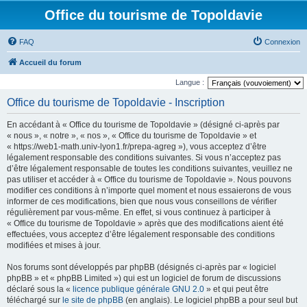
Office du tourisme de Topoldavie
FAQ
Connexion
Accueil du forum
Langue :
Office du tourisme de Topoldavie - Inscription
En accédant à « Office du tourisme de Topoldavie » (désigné ci-après par
« nous », « notre », « nos », « Office du tourisme de Topoldavie » et
« https://web1-math.univ-lyon1.fr/prepa-agreg »), vous acceptez d’être
légalement responsable des conditions suivantes. Si vous n’acceptez pas
d’être légalement responsable de toutes les conditions suivantes, veuillez ne
pas utiliser et accéder à « Office du tourisme de Topoldavie ». Nous pouvons
modifier ces conditions à n’importe quel moment et nous essaierons de vous
informer de ces modifications, bien que nous vous conseillons de vérifier
régulièrement par vous-même. En effet, si vous continuez à participer à
« Office du tourisme de Topoldavie » après que des modifications aient été
effectuées, vous acceptez d’être légalement responsable des conditions
modifiées et mises à jour.
Nos forums sont développés par phpBB (désignés ci-après par « logiciel
phpBB » et « phpBB Limited ») qui est un logiciel de forum de discussions
déclaré sous la «
licence publique générale GNU 2.0
» et qui peut être
téléchargé sur
le site de phpBB
(en anglais). Le logiciel phpBB a pour seul but