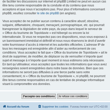
de faciliter les discussions sur internet et phpBB Limited ne peut en aucun cas
être tenu comme responsable de la conduite et du contenu que nous
acceptons et que nous n’acceptons pas. Pour plus d’informations concernant
phpBB, veuillez consulter
le site de phpBB
(en anglais).
Vous acceptez de ne publier aucun contenu à caractère abusif, obscène,
vulgaire, diffamatoire, choquant, menaçant, pornographique, etc. qui pourrait
transgresser la législation de votre pays, du pays dans lequel le serveur de
« Office du tourisme de Topoldavie » est hébergé ou encore la loi
internationale. Si vous ne respectez pas ces dispositions, vous vous exposez à
un bannissement immédiat et définitif et nous nous réservons le droit d’avertir
votre fournisseur d’accès à internet et les autorités officielles. L’adresse IP de
tous les messages est enregistrée afin d’aider au renforcement de ces
conditions. Vous acceptez le fait que « Office du tourisme de Topoldavie » ait le
droit de supprimer, de modifier, de déplacer ou de verrouiller n’importe quel
sujet et message à n’importe quel moment si nous estimons cela nécessaire.
En tant qu’utilisateur, vous acceptez que toutes les informations que vous avez
renseignées soient enregistrées dans notre base de données. Bien que ces
informations ne seront pas diffusées à une tierce partie sans votre
consentement, ni « Office du tourisme de Topoldavie », ni phpBB, ne pourront
être tenus comme responsables en cas de tentative de piratage informatique
visant à compromettre vos données.
Accueil du forum
Supprimer les cookies
Fuseau horaire sur
UTC+02:00