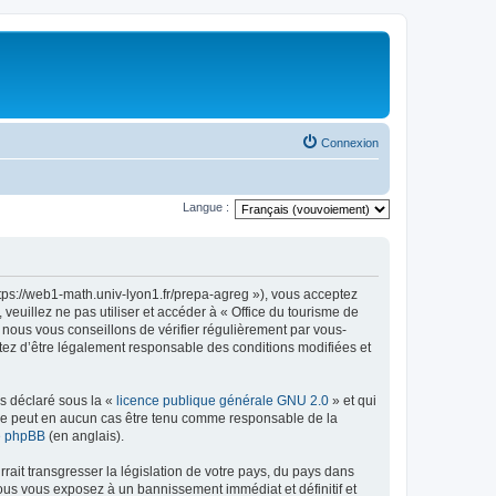
Connexion
Langue :
ttps://web1-math.univ-lyon1.fr/prepa-agreg »), vous acceptez
euillez ne pas utiliser et accéder à « Office du tourisme de
nous vous conseillons de vérifier régulièrement par vous-
ptez d’être légalement responsable des conditions modifiées et
ns déclaré sous la «
licence publique générale GNU 2.0
» et qui
ed ne peut en aucun cas être tenu comme responsable de la
de phpBB
(en anglais).
ait transgresser la législation de votre pays, du pays dans
vous vous exposez à un bannissement immédiat et définitif et