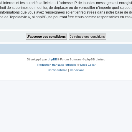
 à internet et les autorités officielles. L’adresse IP de tous les messages est enregi
e droit de supprimer, de modifier, de déplacer ou de verrouiller n’importe quel suje
es informations que vous avez renseignées soient enregistrées dans notre base de 
isme de Topoldavie », ni phpBB, ne pourront être tenus comme responsables en cas 
Développé par
phpBB
® Forum Software © phpBB Limited
Traduction française officielle
©
Miles Cellar
Confidentialité
|
Conditions