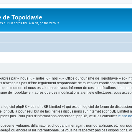
e de Topoldavie
sur un corps fini. À la fin, ça fait zéro. »
après par « nous », « notre », « nos », « Office du tourisme de Topoldavie » et « h
 n’acceptez pas d’être légalement responsable de toutes les conditions suivantes, v
e quel moment et nous essaierons de vous informer de ces modifications, bien que 
ourisme de Topoldavie » après que des modifications aient été effectuées, vous acce
 logiciel phpBB » et « phpBB Limited ») qui est un logiciel de forum de discussio
iel phpBB a pour seul but de faciliter les discussions sur internet et phpBB Limit
ptons pas. Pour plus d’informations concernant phpBB, veuillez consulter
le site 
obscène, vulgaire, diffamatoire, choquant, menaçant, pornographique, etc. qui pourr
ébergé ou encore la loi internationale. Si vous ne respectez pas ces dispositions, 