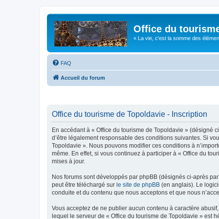
Office du tourism
« La vie, c'est la somme des éléments 
FAQ
Accueil du forum
Office du tourisme de Topoldavie - Inscription
En accédant à « Office du tourisme de Topoldavie » (désigné ci-
d’être légalement responsable des conditions suivantes. Si vous
Topoldavie ». Nous pouvons modifier ces conditions à n’import
même. En effet, si vous continuez à participer à « Office du t
mises à jour.
Nos forums sont développés par phpBB (désignés ci-après par «
peut être téléchargé sur
le site de phpBB
(en anglais). Le logic
conduite et du contenu que nous acceptons et que nous n’acce
Vous acceptez de ne publier aucun contenu à caractère abusif, 
lequel le serveur de « Office du tourisme de Topoldavie » est h