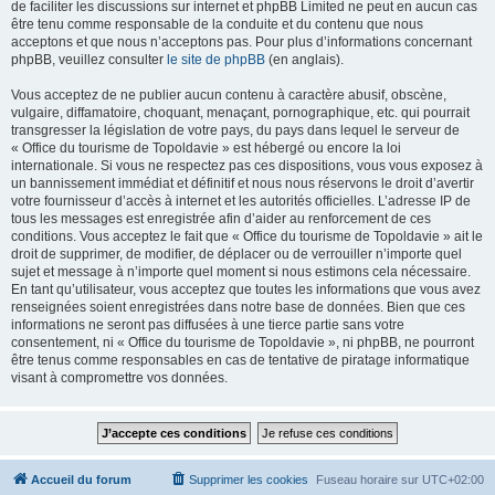
de faciliter les discussions sur internet et phpBB Limited ne peut en aucun cas
être tenu comme responsable de la conduite et du contenu que nous
acceptons et que nous n’acceptons pas. Pour plus d’informations concernant
phpBB, veuillez consulter
le site de phpBB
(en anglais).
Vous acceptez de ne publier aucun contenu à caractère abusif, obscène,
vulgaire, diffamatoire, choquant, menaçant, pornographique, etc. qui pourrait
transgresser la législation de votre pays, du pays dans lequel le serveur de
« Office du tourisme de Topoldavie » est hébergé ou encore la loi
internationale. Si vous ne respectez pas ces dispositions, vous vous exposez à
un bannissement immédiat et définitif et nous nous réservons le droit d’avertir
votre fournisseur d’accès à internet et les autorités officielles. L’adresse IP de
tous les messages est enregistrée afin d’aider au renforcement de ces
conditions. Vous acceptez le fait que « Office du tourisme de Topoldavie » ait le
droit de supprimer, de modifier, de déplacer ou de verrouiller n’importe quel
sujet et message à n’importe quel moment si nous estimons cela nécessaire.
En tant qu’utilisateur, vous acceptez que toutes les informations que vous avez
renseignées soient enregistrées dans notre base de données. Bien que ces
informations ne seront pas diffusées à une tierce partie sans votre
consentement, ni « Office du tourisme de Topoldavie », ni phpBB, ne pourront
être tenus comme responsables en cas de tentative de piratage informatique
visant à compromettre vos données.
Accueil du forum
Supprimer les cookies
Fuseau horaire sur
UTC+02:00