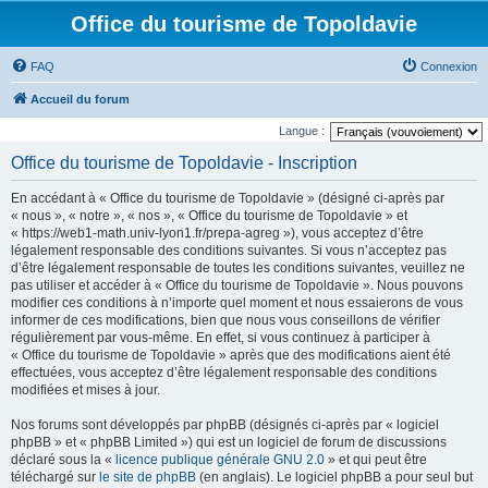
Office du tourisme de Topoldavie
FAQ
Connexion
Accueil du forum
Langue :
Office du tourisme de Topoldavie - Inscription
En accédant à « Office du tourisme de Topoldavie » (désigné ci-après par
« nous », « notre », « nos », « Office du tourisme de Topoldavie » et
« https://web1-math.univ-lyon1.fr/prepa-agreg »), vous acceptez d’être
légalement responsable des conditions suivantes. Si vous n’acceptez pas
d’être légalement responsable de toutes les conditions suivantes, veuillez ne
pas utiliser et accéder à « Office du tourisme de Topoldavie ». Nous pouvons
modifier ces conditions à n’importe quel moment et nous essaierons de vous
informer de ces modifications, bien que nous vous conseillons de vérifier
régulièrement par vous-même. En effet, si vous continuez à participer à
« Office du tourisme de Topoldavie » après que des modifications aient été
effectuées, vous acceptez d’être légalement responsable des conditions
modifiées et mises à jour.
Nos forums sont développés par phpBB (désignés ci-après par « logiciel
phpBB » et « phpBB Limited ») qui est un logiciel de forum de discussions
déclaré sous la «
licence publique générale GNU 2.0
» et qui peut être
téléchargé sur
le site de phpBB
(en anglais). Le logiciel phpBB a pour seul but