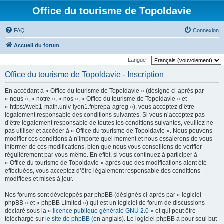
Office du tourisme de Topoldavie
FAQ
Connexion
Accueil du forum
Langue :
Office du tourisme de Topoldavie - Inscription
En accédant à « Office du tourisme de Topoldavie » (désigné ci-après par
« nous », « notre », « nos », « Office du tourisme de Topoldavie » et
« https://web1-math.univ-lyon1.fr/prepa-agreg »), vous acceptez d’être
légalement responsable des conditions suivantes. Si vous n’acceptez pas
d’être légalement responsable de toutes les conditions suivantes, veuillez ne
pas utiliser et accéder à « Office du tourisme de Topoldavie ». Nous pouvons
modifier ces conditions à n’importe quel moment et nous essaierons de vous
informer de ces modifications, bien que nous vous conseillons de vérifier
régulièrement par vous-même. En effet, si vous continuez à participer à
« Office du tourisme de Topoldavie » après que des modifications aient été
effectuées, vous acceptez d’être légalement responsable des conditions
modifiées et mises à jour.
Nos forums sont développés par phpBB (désignés ci-après par « logiciel
phpBB » et « phpBB Limited ») qui est un logiciel de forum de discussions
déclaré sous la «
licence publique générale GNU 2.0
» et qui peut être
téléchargé sur
le site de phpBB
(en anglais). Le logiciel phpBB a pour seul but