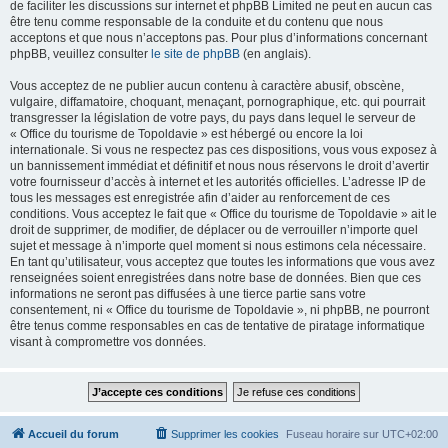
de faciliter les discussions sur internet et phpBB Limited ne peut en aucun cas
être tenu comme responsable de la conduite et du contenu que nous
acceptons et que nous n’acceptons pas. Pour plus d’informations concernant
phpBB, veuillez consulter
le site de phpBB
(en anglais).
Vous acceptez de ne publier aucun contenu à caractère abusif, obscène,
vulgaire, diffamatoire, choquant, menaçant, pornographique, etc. qui pourrait
transgresser la législation de votre pays, du pays dans lequel le serveur de
« Office du tourisme de Topoldavie » est hébergé ou encore la loi
internationale. Si vous ne respectez pas ces dispositions, vous vous exposez à
un bannissement immédiat et définitif et nous nous réservons le droit d’avertir
votre fournisseur d’accès à internet et les autorités officielles. L’adresse IP de
tous les messages est enregistrée afin d’aider au renforcement de ces
conditions. Vous acceptez le fait que « Office du tourisme de Topoldavie » ait le
droit de supprimer, de modifier, de déplacer ou de verrouiller n’importe quel
sujet et message à n’importe quel moment si nous estimons cela nécessaire.
En tant qu’utilisateur, vous acceptez que toutes les informations que vous avez
renseignées soient enregistrées dans notre base de données. Bien que ces
informations ne seront pas diffusées à une tierce partie sans votre
consentement, ni « Office du tourisme de Topoldavie », ni phpBB, ne pourront
être tenus comme responsables en cas de tentative de piratage informatique
visant à compromettre vos données.
Accueil du forum
Supprimer les cookies
Fuseau horaire sur
UTC+02:00