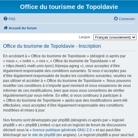
Office du tourisme de Topoldavie
FAQ
Connexion
Accueil du forum
Langue :
Office du tourisme de Topoldavie - Inscription
En accédant à « Office du tourisme de Topoldavie » (désigné ci-après par
« nous », « notre », « nos », « Office du tourisme de Topoldavie » et
« https://web1-math.univ-lyon1.fr/prepa-agreg »), vous acceptez d’être
légalement responsable des conditions suivantes. Si vous n’acceptez pas
d’être légalement responsable de toutes les conditions suivantes, veuillez ne
pas utiliser et accéder à « Office du tourisme de Topoldavie ». Nous pouvons
modifier ces conditions à n’importe quel moment et nous essaierons de vous
informer de ces modifications, bien que nous vous conseillons de vérifier
régulièrement par vous-même. En effet, si vous continuez à participer à
« Office du tourisme de Topoldavie » après que des modifications aient été
effectuées, vous acceptez d’être légalement responsable des conditions
modifiées et mises à jour.
Nos forums sont développés par phpBB (désignés ci-après par « logiciel
phpBB » et « phpBB Limited ») qui est un logiciel de forum de discussions
déclaré sous la «
licence publique générale GNU 2.0
» et qui peut être
téléchargé sur
le site de phpBB
(en anglais). Le logiciel phpBB a pour seul but