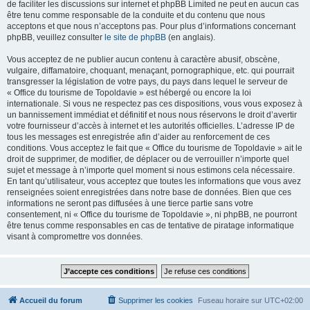
de faciliter les discussions sur internet et phpBB Limited ne peut en aucun cas
être tenu comme responsable de la conduite et du contenu que nous
acceptons et que nous n’acceptons pas. Pour plus d’informations concernant
phpBB, veuillez consulter
le site de phpBB
(en anglais).
Vous acceptez de ne publier aucun contenu à caractère abusif, obscène,
vulgaire, diffamatoire, choquant, menaçant, pornographique, etc. qui pourrait
transgresser la législation de votre pays, du pays dans lequel le serveur de
« Office du tourisme de Topoldavie » est hébergé ou encore la loi
internationale. Si vous ne respectez pas ces dispositions, vous vous exposez à
un bannissement immédiat et définitif et nous nous réservons le droit d’avertir
votre fournisseur d’accès à internet et les autorités officielles. L’adresse IP de
tous les messages est enregistrée afin d’aider au renforcement de ces
conditions. Vous acceptez le fait que « Office du tourisme de Topoldavie » ait le
droit de supprimer, de modifier, de déplacer ou de verrouiller n’importe quel
sujet et message à n’importe quel moment si nous estimons cela nécessaire.
En tant qu’utilisateur, vous acceptez que toutes les informations que vous avez
renseignées soient enregistrées dans notre base de données. Bien que ces
informations ne seront pas diffusées à une tierce partie sans votre
consentement, ni « Office du tourisme de Topoldavie », ni phpBB, ne pourront
être tenus comme responsables en cas de tentative de piratage informatique
visant à compromettre vos données.
Accueil du forum
Supprimer les cookies
Fuseau horaire sur
UTC+02:00