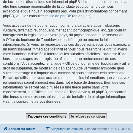
de faciliter les discussions sur internet et phpBB Limited ne peut en aucun cas
être tenu comme responsable de la conduite et du contenu que nous
acceptons et que nous n’acceptons pas. Pour plus d’informations concernant
phpBB, veuillez consulter
le site de phpBB
(en anglais).
Vous acceptez de ne publier aucun contenu à caractère abusif, obscène,
vulgaire, diffamatoire, choquant, menaçant, pornographique, etc. qui pourrait
transgresser la législation de votre pays, du pays dans lequel le serveur de
« Office du tourisme de Topoldavie » est hébergé ou encore la loi
internationale. Si vous ne respectez pas ces dispositions, vous vous exposez à
un bannissement immédiat et définitif et nous nous réservons le droit d’avertir
votre fournisseur d’accès à internet et les autorités officielles. L’adresse IP de
tous les messages est enregistrée afin d’aider au renforcement de ces
conditions. Vous acceptez le fait que « Office du tourisme de Topoldavie » ait le
droit de supprimer, de modifier, de déplacer ou de verrouiller n’importe quel
sujet et message à n’importe quel moment si nous estimons cela nécessaire.
En tant qu’utilisateur, vous acceptez que toutes les informations que vous avez
renseignées soient enregistrées dans notre base de données. Bien que ces
informations ne seront pas diffusées à une tierce partie sans votre
consentement, ni « Office du tourisme de Topoldavie », ni phpBB, ne pourront
être tenus comme responsables en cas de tentative de piratage informatique
visant à compromettre vos données.
Accueil du forum
Supprimer les cookies
Fuseau horaire sur
UTC+02:00