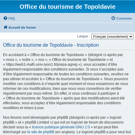
Office du tourisme de Topoldavie
FAQ
Connexion
Accueil du forum
Langue :
Office du tourisme de Topoldavie - Inscription
En accédant à « Office du tourisme de Topoldavie » (désigné ci-après par
« nous », « notre », « nos », « Office du tourisme de Topoldavie » et
« https://web1-math.univ-lyon1.fr/prepa-agreg »), vous acceptez d’être
légalement responsable des conditions suivantes. Si vous n’acceptez pas
d’être légalement responsable de toutes les conditions suivantes, veuillez ne
pas utiliser et accéder à « Office du tourisme de Topoldavie ». Nous pouvons
modifier ces conditions à n’importe quel moment et nous essaierons de vous
informer de ces modifications, bien que nous vous conseillons de vérifier
régulièrement par vous-même. En effet, si vous continuez à participer à
« Office du tourisme de Topoldavie » après que des modifications aient été
effectuées, vous acceptez d’être légalement responsable des conditions
modifiées et mises à jour.
Nos forums sont développés par phpBB (désignés ci-après par « logiciel
phpBB » et « phpBB Limited ») qui est un logiciel de forum de discussions
déclaré sous la «
licence publique générale GNU 2.0
» et qui peut être
téléchargé sur
le site de phpBB
(en anglais). Le logiciel phpBB a pour seul but