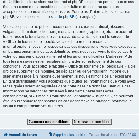
de faciliter les discussions sur internet et phpBB Limited ne peut en aucun cas
être tenu comme responsable de la conduite et du contenu que nous
acceptons et que nous n’acceptons pas. Pour plus d’informations concernant
phpBB, veuillez consulter
le site de phpBB
(en anglais).
Vous acceptez de ne publier aucun contenu à caractère abusif, obscène,
vulgaire, diffamatoire, choquant, menaçant, pornographique, etc. qui pourrait
transgresser la législation de votre pays, du pays dans lequel le serveur de
« Office du tourisme de Topoldavie » est hébergé ou encore la loi
internationale. Si vous ne respectez pas ces dispositions, vous vous exposez à
un bannissement immédiat et définitif et nous nous réservons le droit d’avertir
votre fournisseur d’accès à internet et les autorités officielles. L’adresse IP de
tous les messages est enregistrée afin d’aider au renforcement de ces
conditions. Vous acceptez le fait que « Office du tourisme de Topoldavie » ait le
droit de supprimer, de modifier, de déplacer ou de verrouiller n’importe quel
sujet et message à n’importe quel moment si nous estimons cela nécessaire.
En tant qu’utilisateur, vous acceptez que toutes les informations que vous avez
renseignées soient enregistrées dans notre base de données. Bien que ces
informations ne seront pas diffusées à une tierce partie sans votre
consentement, ni « Office du tourisme de Topoldavie », ni phpBB, ne pourront
être tenus comme responsables en cas de tentative de piratage informatique
visant à compromettre vos données.
Accueil du forum
Supprimer les cookies
Fuseau horaire sur
UTC+02:00