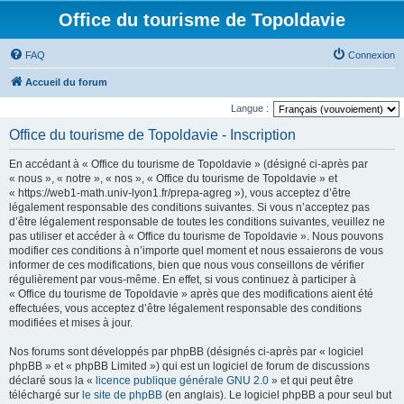
Office du tourisme de Topoldavie
FAQ
Connexion
Accueil du forum
Langue :
Office du tourisme de Topoldavie - Inscription
En accédant à « Office du tourisme de Topoldavie » (désigné ci-après par
« nous », « notre », « nos », « Office du tourisme de Topoldavie » et
« https://web1-math.univ-lyon1.fr/prepa-agreg »), vous acceptez d’être
légalement responsable des conditions suivantes. Si vous n’acceptez pas
d’être légalement responsable de toutes les conditions suivantes, veuillez ne
pas utiliser et accéder à « Office du tourisme de Topoldavie ». Nous pouvons
modifier ces conditions à n’importe quel moment et nous essaierons de vous
informer de ces modifications, bien que nous vous conseillons de vérifier
régulièrement par vous-même. En effet, si vous continuez à participer à
« Office du tourisme de Topoldavie » après que des modifications aient été
effectuées, vous acceptez d’être légalement responsable des conditions
modifiées et mises à jour.
Nos forums sont développés par phpBB (désignés ci-après par « logiciel
phpBB » et « phpBB Limited ») qui est un logiciel de forum de discussions
déclaré sous la «
licence publique générale GNU 2.0
» et qui peut être
téléchargé sur
le site de phpBB
(en anglais). Le logiciel phpBB a pour seul but