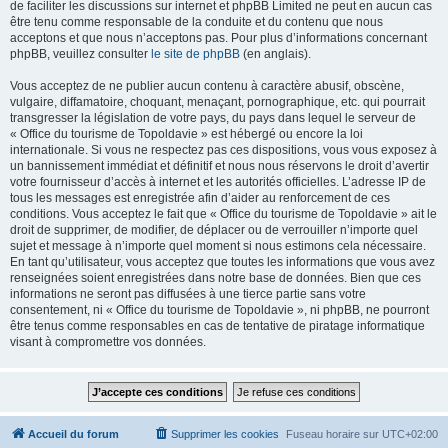
de faciliter les discussions sur internet et phpBB Limited ne peut en aucun cas
être tenu comme responsable de la conduite et du contenu que nous
acceptons et que nous n’acceptons pas. Pour plus d’informations concernant
phpBB, veuillez consulter
le site de phpBB
(en anglais).
Vous acceptez de ne publier aucun contenu à caractère abusif, obscène,
vulgaire, diffamatoire, choquant, menaçant, pornographique, etc. qui pourrait
transgresser la législation de votre pays, du pays dans lequel le serveur de
« Office du tourisme de Topoldavie » est hébergé ou encore la loi
internationale. Si vous ne respectez pas ces dispositions, vous vous exposez à
un bannissement immédiat et définitif et nous nous réservons le droit d’avertir
votre fournisseur d’accès à internet et les autorités officielles. L’adresse IP de
tous les messages est enregistrée afin d’aider au renforcement de ces
conditions. Vous acceptez le fait que « Office du tourisme de Topoldavie » ait le
droit de supprimer, de modifier, de déplacer ou de verrouiller n’importe quel
sujet et message à n’importe quel moment si nous estimons cela nécessaire.
En tant qu’utilisateur, vous acceptez que toutes les informations que vous avez
renseignées soient enregistrées dans notre base de données. Bien que ces
informations ne seront pas diffusées à une tierce partie sans votre
consentement, ni « Office du tourisme de Topoldavie », ni phpBB, ne pourront
être tenus comme responsables en cas de tentative de piratage informatique
visant à compromettre vos données.
Accueil du forum
Supprimer les cookies
Fuseau horaire sur
UTC+02:00