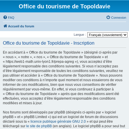
Office du tourisme de Topoldavie
FAQ
Connexion
Accueil du forum
Langue :
Office du tourisme de Topoldavie - Inscription
En accédant à « Office du tourisme de Topoldavie » (désigné ci-après par
« nous », « notre », « nos », « Office du tourisme de Topoldavie » et
« https://web1-math.univ-lyon1.fr/prepa-agreg »), vous acceptez d’être
légalement responsable des conditions suivantes. Si vous n’acceptez pas
d’être légalement responsable de toutes les conditions suivantes, veuillez ne
pas utiliser et accéder à « Office du tourisme de Topoldavie ». Nous pouvons
modifier ces conditions à n’importe quel moment et nous essaierons de vous
informer de ces modifications, bien que nous vous conseillons de vérifier
régulièrement par vous-même. En effet, si vous continuez à participer à
« Office du tourisme de Topoldavie » après que des modifications aient été
effectuées, vous acceptez d’être légalement responsable des conditions
modifiées et mises à jour.
Nos forums sont développés par phpBB (désignés ci-après par « logiciel
phpBB » et « phpBB Limited ») qui est un logiciel de forum de discussions
déclaré sous la «
licence publique générale GNU 2.0
» et qui peut être
téléchargé sur
le site de phpBB
(en anglais). Le logiciel phpBB a pour seul but