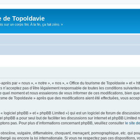
e de Topoldavie
sur un corps fini. À la fin, ça fait zéro. »
après par « nous », « notre », « nos », « Office du tourisme de Topoldavie » et « h
 n’acceptez pas d’être légalement responsable de toutes les conditions suivantes, v
e quel moment et nous essaierons de vous informer de ces modifications, bien que 
ourisme de Topoldavie » après que des modifications aient été effectuées, vous acce
 logiciel phpBB » et « phpBB Limited ») qui est un logiciel de forum de discussio
iel phpBB a pour seul but de faciliter les discussions sur internet et phpBB Limit
ptons pas. Pour plus d’informations concernant phpBB, veuillez consulter
le site 
obscène, vulgaire, diffamatoire, choquant, menaçant, pornographique, etc. qui pourr
ébergé ou encore la loi internationale. Si vous ne respectez pas ces dispositions, 