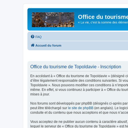
Office du tourism
« La vie, c'est la somme des éléments 
FAQ
Accueil du forum
Office du tourisme de Topoldavie - Inscription
En accédant à « Office du tourisme de Topoldavie » (désigné ci-
d’être légalement responsable des conditions suivantes. Si vous
Topoldavie ». Nous pouvons modifier ces conditions à n’import
même. En effet, si vous continuez à participer à « Office du t
mises à jour.
Nos forums sont développés par phpBB (désignés ci-après par «
peut être téléchargé sur
le site de phpBB
(en anglais). Le logic
conduite et du contenu que nous acceptons et que nous n’acce
Vous acceptez de ne publier aucun contenu à caractère abusif, 
lequel le serveur de « Office du tourisme de Topoldavie » est h