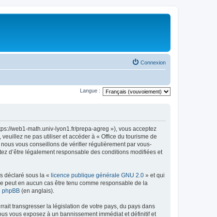
Connexion
Langue :
ttps://web1-math.univ-lyon1.fr/prepa-agreg »), vous acceptez
euillez ne pas utiliser et accéder à « Office du tourisme de
nous vous conseillons de vérifier régulièrement par vous-
ptez d’être légalement responsable des conditions modifiées et
ns déclaré sous la «
licence publique générale GNU 2.0
» et qui
ed ne peut en aucun cas être tenu comme responsable de la
de phpBB
(en anglais).
ait transgresser la législation de votre pays, du pays dans
vous vous exposez à un bannissement immédiat et définitif et