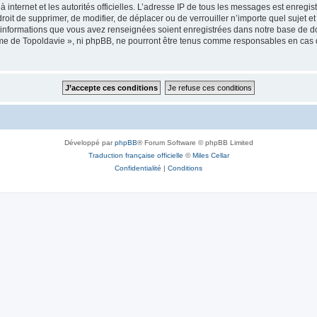
 à internet et les autorités officielles. L’adresse IP de tous les messages est enregi
e droit de supprimer, de modifier, de déplacer ou de verrouiller n’importe quel suje
es informations que vous avez renseignées soient enregistrées dans notre base de 
isme de Topoldavie », ni phpBB, ne pourront être tenus comme responsables en cas 
Développé par
phpBB
® Forum Software © phpBB Limited
Traduction française officielle
©
Miles Cellar
Confidentialité
|
Conditions