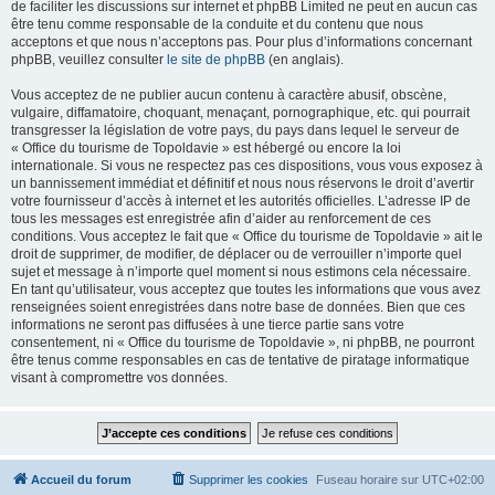
de faciliter les discussions sur internet et phpBB Limited ne peut en aucun cas
être tenu comme responsable de la conduite et du contenu que nous
acceptons et que nous n’acceptons pas. Pour plus d’informations concernant
phpBB, veuillez consulter
le site de phpBB
(en anglais).
Vous acceptez de ne publier aucun contenu à caractère abusif, obscène,
vulgaire, diffamatoire, choquant, menaçant, pornographique, etc. qui pourrait
transgresser la législation de votre pays, du pays dans lequel le serveur de
« Office du tourisme de Topoldavie » est hébergé ou encore la loi
internationale. Si vous ne respectez pas ces dispositions, vous vous exposez à
un bannissement immédiat et définitif et nous nous réservons le droit d’avertir
votre fournisseur d’accès à internet et les autorités officielles. L’adresse IP de
tous les messages est enregistrée afin d’aider au renforcement de ces
conditions. Vous acceptez le fait que « Office du tourisme de Topoldavie » ait le
droit de supprimer, de modifier, de déplacer ou de verrouiller n’importe quel
sujet et message à n’importe quel moment si nous estimons cela nécessaire.
En tant qu’utilisateur, vous acceptez que toutes les informations que vous avez
renseignées soient enregistrées dans notre base de données. Bien que ces
informations ne seront pas diffusées à une tierce partie sans votre
consentement, ni « Office du tourisme de Topoldavie », ni phpBB, ne pourront
être tenus comme responsables en cas de tentative de piratage informatique
visant à compromettre vos données.
Accueil du forum
Supprimer les cookies
Fuseau horaire sur
UTC+02:00