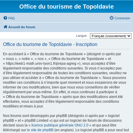
Office du tourisme de Topoldavie
FAQ
Connexion
Accueil du forum
Langue :
Office du tourisme de Topoldavie - Inscription
En accédant à « Office du tourisme de Topoldavie » (désigné ci-après par
« nous », « notre », « nos », « Office du tourisme de Topoldavie » et
« https://web1-math.univ-lyon1.fr/prepa-agreg »), vous acceptez d’être
légalement responsable des conditions suivantes. Si vous n’acceptez pas
d’être légalement responsable de toutes les conditions suivantes, veuillez ne
pas utiliser et accéder à « Office du tourisme de Topoldavie ». Nous pouvons
modifier ces conditions à n’importe quel moment et nous essaierons de vous
informer de ces modifications, bien que nous vous conseillons de vérifier
régulièrement par vous-même. En effet, si vous continuez à participer à
« Office du tourisme de Topoldavie » après que des modifications aient été
effectuées, vous acceptez d’être légalement responsable des conditions
modifiées et mises à jour.
Nos forums sont développés par phpBB (désignés ci-après par « logiciel
phpBB » et « phpBB Limited ») qui est un logiciel de forum de discussions
déclaré sous la «
licence publique générale GNU 2.0
» et qui peut être
téléchargé sur
le site de phpBB
(en anglais). Le logiciel phpBB a pour seul but