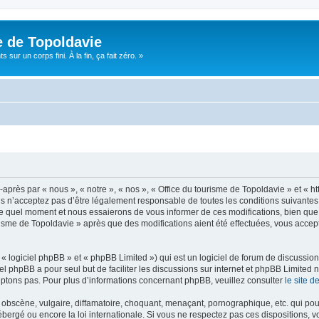
e de Topoldavie
sur un corps fini. À la fin, ça fait zéro. »
après par « nous », « notre », « nos », « Office du tourisme de Topoldavie » et « h
 n’acceptez pas d’être légalement responsable de toutes les conditions suivantes, v
e quel moment et nous essaierons de vous informer de ces modifications, bien que 
ourisme de Topoldavie » après que des modifications aient été effectuées, vous acce
 logiciel phpBB » et « phpBB Limited ») qui est un logiciel de forum de discussio
iel phpBB a pour seul but de faciliter les discussions sur internet et phpBB Limit
ptons pas. Pour plus d’informations concernant phpBB, veuillez consulter
le site 
obscène, vulgaire, diffamatoire, choquant, menaçant, pornographique, etc. qui pourr
ébergé ou encore la loi internationale. Si vous ne respectez pas ces dispositions, 