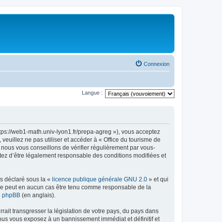
Connexion
Langue :
ttps://web1-math.univ-lyon1.fr/prepa-agreg »), vous acceptez
euillez ne pas utiliser et accéder à « Office du tourisme de
nous vous conseillons de vérifier régulièrement par vous-
ptez d’être légalement responsable des conditions modifiées et
ns déclaré sous la «
licence publique générale GNU 2.0
» et qui
ed ne peut en aucun cas être tenu comme responsable de la
de phpBB
(en anglais).
ait transgresser la législation de votre pays, du pays dans
vous vous exposez à un bannissement immédiat et définitif et