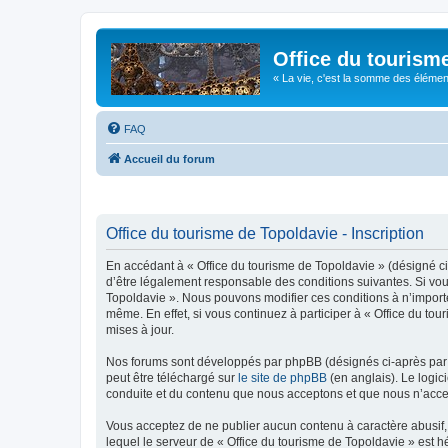
Office du tourism
« La vie, c'est la somme des éléments 
FAQ
Accueil du forum
Office du tourisme de Topoldavie - Inscription
En accédant à « Office du tourisme de Topoldavie » (désigné ci-
d’être légalement responsable des conditions suivantes. Si vous
Topoldavie ». Nous pouvons modifier ces conditions à n’import
même. En effet, si vous continuez à participer à « Office du t
mises à jour.
Nos forums sont développés par phpBB (désignés ci-après par «
peut être téléchargé sur
le site de phpBB
(en anglais). Le logic
conduite et du contenu que nous acceptons et que nous n’acce
Vous acceptez de ne publier aucun contenu à caractère abusif, 
lequel le serveur de « Office du tourisme de Topoldavie » est h