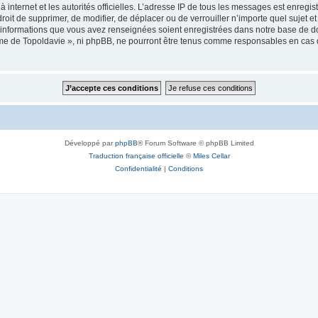
 à internet et les autorités officielles. L’adresse IP de tous les messages est enregi
e droit de supprimer, de modifier, de déplacer ou de verrouiller n’importe quel suje
es informations que vous avez renseignées soient enregistrées dans notre base de 
isme de Topoldavie », ni phpBB, ne pourront être tenus comme responsables en cas 
Développé par
phpBB
® Forum Software © phpBB Limited
Traduction française officielle
©
Miles Cellar
Confidentialité
|
Conditions