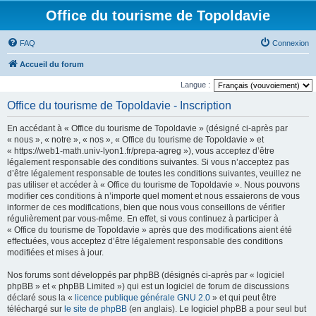
Office du tourisme de Topoldavie
FAQ
Connexion
Accueil du forum
Langue :
Office du tourisme de Topoldavie - Inscription
En accédant à « Office du tourisme de Topoldavie » (désigné ci-après par
« nous », « notre », « nos », « Office du tourisme de Topoldavie » et
« https://web1-math.univ-lyon1.fr/prepa-agreg »), vous acceptez d’être
légalement responsable des conditions suivantes. Si vous n’acceptez pas
d’être légalement responsable de toutes les conditions suivantes, veuillez ne
pas utiliser et accéder à « Office du tourisme de Topoldavie ». Nous pouvons
modifier ces conditions à n’importe quel moment et nous essaierons de vous
informer de ces modifications, bien que nous vous conseillons de vérifier
régulièrement par vous-même. En effet, si vous continuez à participer à
« Office du tourisme de Topoldavie » après que des modifications aient été
effectuées, vous acceptez d’être légalement responsable des conditions
modifiées et mises à jour.
Nos forums sont développés par phpBB (désignés ci-après par « logiciel
phpBB » et « phpBB Limited ») qui est un logiciel de forum de discussions
déclaré sous la «
licence publique générale GNU 2.0
» et qui peut être
téléchargé sur
le site de phpBB
(en anglais). Le logiciel phpBB a pour seul but