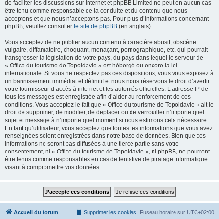
de faciliter les discussions sur internet et phpBB Limited ne peut en aucun cas
être tenu comme responsable de la conduite et du contenu que nous
acceptons et que nous n’acceptons pas. Pour plus d’informations concernant
phpBB, veuillez consulter
le site de phpBB
(en anglais).
Vous acceptez de ne publier aucun contenu à caractère abusif, obscène,
vulgaire, diffamatoire, choquant, menaçant, pornographique, etc. qui pourrait
transgresser la législation de votre pays, du pays dans lequel le serveur de
« Office du tourisme de Topoldavie » est hébergé ou encore la loi
internationale. Si vous ne respectez pas ces dispositions, vous vous exposez à
un bannissement immédiat et définitif et nous nous réservons le droit d’avertir
votre fournisseur d’accès à internet et les autorités officielles. L’adresse IP de
tous les messages est enregistrée afin d’aider au renforcement de ces
conditions. Vous acceptez le fait que « Office du tourisme de Topoldavie » ait le
droit de supprimer, de modifier, de déplacer ou de verrouiller n’importe quel
sujet et message à n’importe quel moment si nous estimons cela nécessaire.
En tant qu’utilisateur, vous acceptez que toutes les informations que vous avez
renseignées soient enregistrées dans notre base de données. Bien que ces
informations ne seront pas diffusées à une tierce partie sans votre
consentement, ni « Office du tourisme de Topoldavie », ni phpBB, ne pourront
être tenus comme responsables en cas de tentative de piratage informatique
visant à compromettre vos données.
Accueil du forum
Supprimer les cookies
Fuseau horaire sur
UTC+02:00