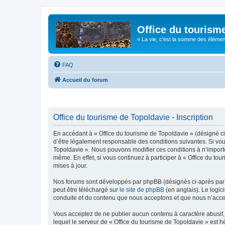
Office du tourism
« La vie, c'est la somme des éléments 
FAQ
Accueil du forum
Office du tourisme de Topoldavie - Inscription
En accédant à « Office du tourisme de Topoldavie » (désigné ci-
d’être légalement responsable des conditions suivantes. Si vous
Topoldavie ». Nous pouvons modifier ces conditions à n’import
même. En effet, si vous continuez à participer à « Office du t
mises à jour.
Nos forums sont développés par phpBB (désignés ci-après par «
peut être téléchargé sur
le site de phpBB
(en anglais). Le logic
conduite et du contenu que nous acceptons et que nous n’acce
Vous acceptez de ne publier aucun contenu à caractère abusif, 
lequel le serveur de « Office du tourisme de Topoldavie » est h