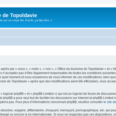
e de Topoldavie
sur un corps fini. À la fin, ça fait zéro. »
après par « nous », « notre », « nos », « Office du tourisme de Topoldavie » et « h
 n’acceptez pas d’être légalement responsable de toutes les conditions suivantes, v
e quel moment et nous essaierons de vous informer de ces modifications, bien que 
ourisme de Topoldavie » après que des modifications aient été effectuées, vous acce
 logiciel phpBB » et « phpBB Limited ») qui est un logiciel de forum de discussio
iel phpBB a pour seul but de faciliter les discussions sur internet et phpBB Limit
ptons pas. Pour plus d’informations concernant phpBB, veuillez consulter
le site 
obscène, vulgaire, diffamatoire, choquant, menaçant, pornographique, etc. qui pourr
ébergé ou encore la loi internationale. Si vous ne respectez pas ces dispositions, 