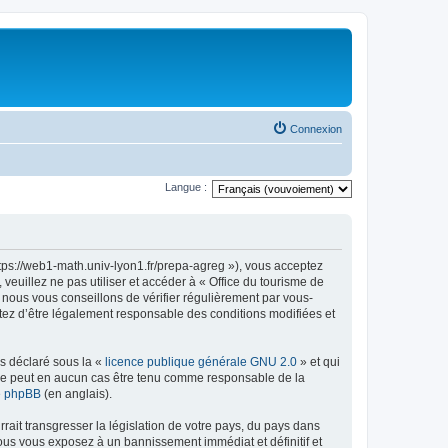
Connexion
Langue :
ttps://web1-math.univ-lyon1.fr/prepa-agreg »), vous acceptez
euillez ne pas utiliser et accéder à « Office du tourisme de
nous vous conseillons de vérifier régulièrement par vous-
ptez d’être légalement responsable des conditions modifiées et
ns déclaré sous la «
licence publique générale GNU 2.0
» et qui
ed ne peut en aucun cas être tenu comme responsable de la
de phpBB
(en anglais).
ait transgresser la législation de votre pays, du pays dans
vous vous exposez à un bannissement immédiat et définitif et