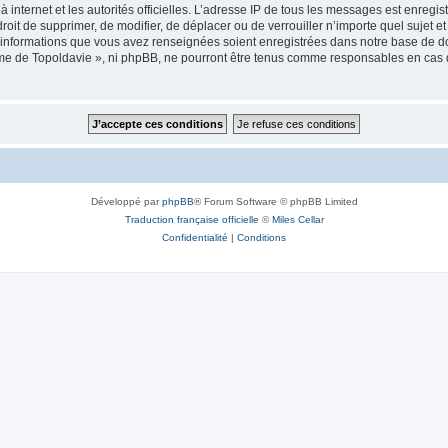
 à internet et les autorités officielles. L’adresse IP de tous les messages est enregi
e droit de supprimer, de modifier, de déplacer ou de verrouiller n’importe quel suje
es informations que vous avez renseignées soient enregistrées dans notre base de 
isme de Topoldavie », ni phpBB, ne pourront être tenus comme responsables en cas 
Développé par
phpBB
® Forum Software © phpBB Limited
Traduction française officielle
©
Miles Cellar
Confidentialité
|
Conditions