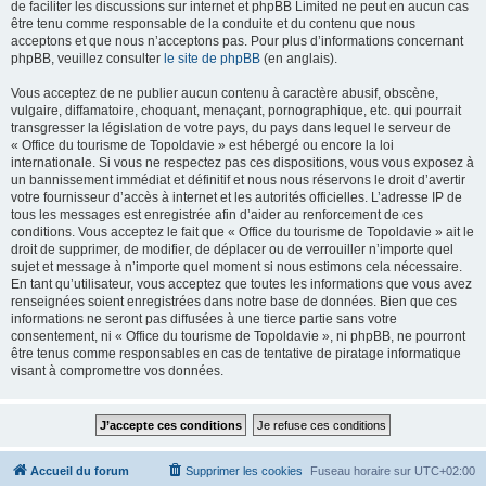
de faciliter les discussions sur internet et phpBB Limited ne peut en aucun cas
être tenu comme responsable de la conduite et du contenu que nous
acceptons et que nous n’acceptons pas. Pour plus d’informations concernant
phpBB, veuillez consulter
le site de phpBB
(en anglais).
Vous acceptez de ne publier aucun contenu à caractère abusif, obscène,
vulgaire, diffamatoire, choquant, menaçant, pornographique, etc. qui pourrait
transgresser la législation de votre pays, du pays dans lequel le serveur de
« Office du tourisme de Topoldavie » est hébergé ou encore la loi
internationale. Si vous ne respectez pas ces dispositions, vous vous exposez à
un bannissement immédiat et définitif et nous nous réservons le droit d’avertir
votre fournisseur d’accès à internet et les autorités officielles. L’adresse IP de
tous les messages est enregistrée afin d’aider au renforcement de ces
conditions. Vous acceptez le fait que « Office du tourisme de Topoldavie » ait le
droit de supprimer, de modifier, de déplacer ou de verrouiller n’importe quel
sujet et message à n’importe quel moment si nous estimons cela nécessaire.
En tant qu’utilisateur, vous acceptez que toutes les informations que vous avez
renseignées soient enregistrées dans notre base de données. Bien que ces
informations ne seront pas diffusées à une tierce partie sans votre
consentement, ni « Office du tourisme de Topoldavie », ni phpBB, ne pourront
être tenus comme responsables en cas de tentative de piratage informatique
visant à compromettre vos données.
Accueil du forum
Supprimer les cookies
Fuseau horaire sur
UTC+02:00