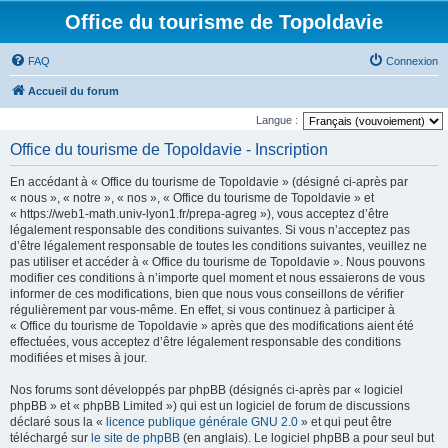
Office du tourisme de Topoldavie
FAQ
Connexion
Accueil du forum
Langue :
Office du tourisme de Topoldavie - Inscription
En accédant à « Office du tourisme de Topoldavie » (désigné ci-après par
« nous », « notre », « nos », « Office du tourisme de Topoldavie » et
« https://web1-math.univ-lyon1.fr/prepa-agreg »), vous acceptez d’être
légalement responsable des conditions suivantes. Si vous n’acceptez pas
d’être légalement responsable de toutes les conditions suivantes, veuillez ne
pas utiliser et accéder à « Office du tourisme de Topoldavie ». Nous pouvons
modifier ces conditions à n’importe quel moment et nous essaierons de vous
informer de ces modifications, bien que nous vous conseillons de vérifier
régulièrement par vous-même. En effet, si vous continuez à participer à
« Office du tourisme de Topoldavie » après que des modifications aient été
effectuées, vous acceptez d’être légalement responsable des conditions
modifiées et mises à jour.
Nos forums sont développés par phpBB (désignés ci-après par « logiciel
phpBB » et « phpBB Limited ») qui est un logiciel de forum de discussions
déclaré sous la «
licence publique générale GNU 2.0
» et qui peut être
téléchargé sur
le site de phpBB
(en anglais). Le logiciel phpBB a pour seul but