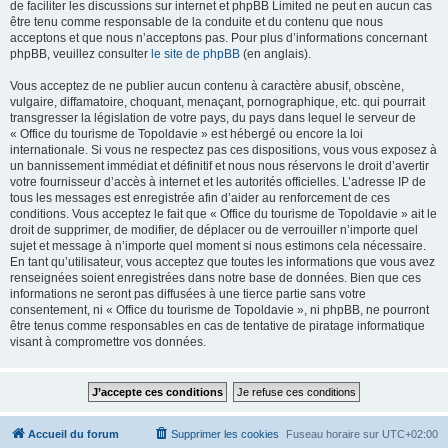
de faciliter les discussions sur internet et phpBB Limited ne peut en aucun cas
être tenu comme responsable de la conduite et du contenu que nous
acceptons et que nous n’acceptons pas. Pour plus d’informations concernant
phpBB, veuillez consulter
le site de phpBB
(en anglais).
Vous acceptez de ne publier aucun contenu à caractère abusif, obscène,
vulgaire, diffamatoire, choquant, menaçant, pornographique, etc. qui pourrait
transgresser la législation de votre pays, du pays dans lequel le serveur de
« Office du tourisme de Topoldavie » est hébergé ou encore la loi
internationale. Si vous ne respectez pas ces dispositions, vous vous exposez à
un bannissement immédiat et définitif et nous nous réservons le droit d’avertir
votre fournisseur d’accès à internet et les autorités officielles. L’adresse IP de
tous les messages est enregistrée afin d’aider au renforcement de ces
conditions. Vous acceptez le fait que « Office du tourisme de Topoldavie » ait le
droit de supprimer, de modifier, de déplacer ou de verrouiller n’importe quel
sujet et message à n’importe quel moment si nous estimons cela nécessaire.
En tant qu’utilisateur, vous acceptez que toutes les informations que vous avez
renseignées soient enregistrées dans notre base de données. Bien que ces
informations ne seront pas diffusées à une tierce partie sans votre
consentement, ni « Office du tourisme de Topoldavie », ni phpBB, ne pourront
être tenus comme responsables en cas de tentative de piratage informatique
visant à compromettre vos données.
Accueil du forum
Supprimer les cookies
Fuseau horaire sur
UTC+02:00