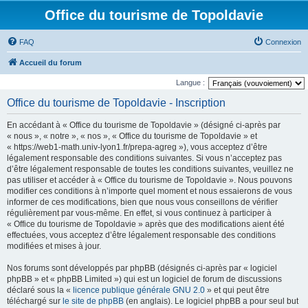
Office du tourisme de Topoldavie
FAQ
Connexion
Accueil du forum
Langue :
Office du tourisme de Topoldavie - Inscription
En accédant à « Office du tourisme de Topoldavie » (désigné ci-après par
« nous », « notre », « nos », « Office du tourisme de Topoldavie » et
« https://web1-math.univ-lyon1.fr/prepa-agreg »), vous acceptez d’être
légalement responsable des conditions suivantes. Si vous n’acceptez pas
d’être légalement responsable de toutes les conditions suivantes, veuillez ne
pas utiliser et accéder à « Office du tourisme de Topoldavie ». Nous pouvons
modifier ces conditions à n’importe quel moment et nous essaierons de vous
informer de ces modifications, bien que nous vous conseillons de vérifier
régulièrement par vous-même. En effet, si vous continuez à participer à
« Office du tourisme de Topoldavie » après que des modifications aient été
effectuées, vous acceptez d’être légalement responsable des conditions
modifiées et mises à jour.
Nos forums sont développés par phpBB (désignés ci-après par « logiciel
phpBB » et « phpBB Limited ») qui est un logiciel de forum de discussions
déclaré sous la «
licence publique générale GNU 2.0
» et qui peut être
téléchargé sur
le site de phpBB
(en anglais). Le logiciel phpBB a pour seul but