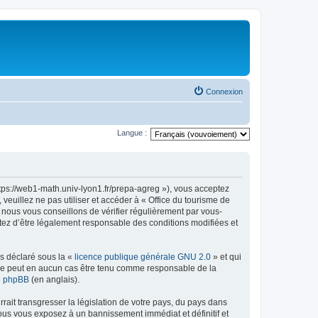
Connexion
Langue :
ttps://web1-math.univ-lyon1.fr/prepa-agreg »), vous acceptez
euillez ne pas utiliser et accéder à « Office du tourisme de
nous vous conseillons de vérifier régulièrement par vous-
ptez d’être légalement responsable des conditions modifiées et
ns déclaré sous la «
licence publique générale GNU 2.0
» et qui
ed ne peut en aucun cas être tenu comme responsable de la
de phpBB
(en anglais).
ait transgresser la législation de votre pays, du pays dans
vous vous exposez à un bannissement immédiat et définitif et