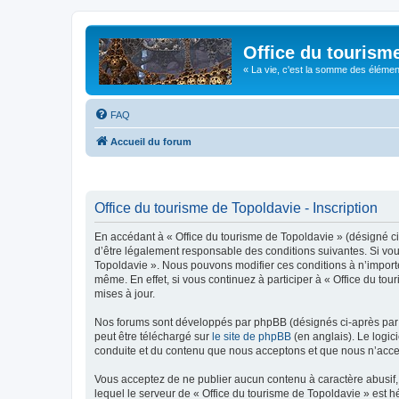
Office du tourism
« La vie, c'est la somme des éléments 
FAQ
Accueil du forum
Office du tourisme de Topoldavie - Inscription
En accédant à « Office du tourisme de Topoldavie » (désigné ci-
d’être légalement responsable des conditions suivantes. Si vous
Topoldavie ». Nous pouvons modifier ces conditions à n’import
même. En effet, si vous continuez à participer à « Office du t
mises à jour.
Nos forums sont développés par phpBB (désignés ci-après par «
peut être téléchargé sur
le site de phpBB
(en anglais). Le logic
conduite et du contenu que nous acceptons et que nous n’acce
Vous acceptez de ne publier aucun contenu à caractère abusif, 
lequel le serveur de « Office du tourisme de Topoldavie » est h