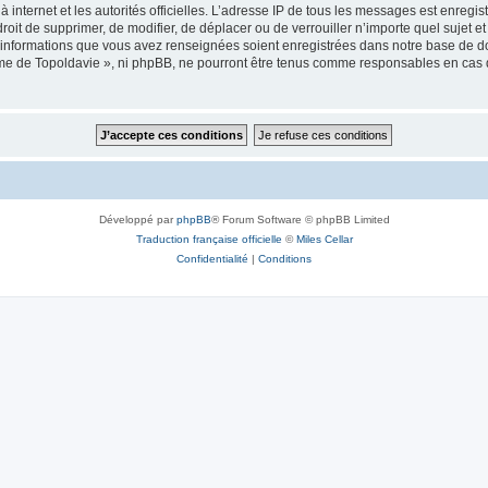
 à internet et les autorités officielles. L’adresse IP de tous les messages est enregi
e droit de supprimer, de modifier, de déplacer ou de verrouiller n’importe quel suje
es informations que vous avez renseignées soient enregistrées dans notre base de 
isme de Topoldavie », ni phpBB, ne pourront être tenus comme responsables en cas 
Développé par
phpBB
® Forum Software © phpBB Limited
Traduction française officielle
©
Miles Cellar
Confidentialité
|
Conditions