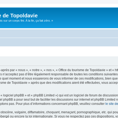
e de Topoldavie
sur un corps fini. À la fin, ça fait zéro. »
après par « nous », « notre », « nos », « Office du tourisme de Topoldavie » et « h
 n’acceptez pas d’être légalement responsable de toutes les conditions suivantes, v
e quel moment et nous essaierons de vous informer de ces modifications, bien que 
ourisme de Topoldavie » après que des modifications aient été effectuées, vous acce
 logiciel phpBB » et « phpBB Limited ») qui est un logiciel de forum de discussio
iel phpBB a pour seul but de faciliter les discussions sur internet et phpBB Limit
ptons pas. Pour plus d’informations concernant phpBB, veuillez consulter
le site 
obscène, vulgaire, diffamatoire, choquant, menaçant, pornographique, etc. qui pourr
ébergé ou encore la loi internationale. Si vous ne respectez pas ces dispositions, 