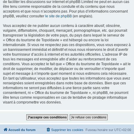
de faciliter les discussions sur internet et phpBB Limited ne peut en aucun cas
être tenu comme responsable de la conduite et du contenu que nous
acceptons et que nous n’acceptons pas. Pour plus d’informations concernant
phpBB, veuillez consulter
le site de phpBB
(en anglais).
Vous acceptez de ne publier aucun contenu à caractère abusif, obscène,
vulgaire, diffamatoire, choquant, menaçant, pornographique, etc. qui pourrait
transgresser la législation de votre pays, du pays dans lequel le serveur de
« Office du tourisme de Topoldavie » est hébergé ou encore la loi
internationale. Si vous ne respectez pas ces dispositions, vous vous exposez à
un bannissement immédiat et définitif et nous nous réservons le droit d’avertir
votre fournisseur d’accès à internet et les autorités officielles. L’adresse IP de
tous les messages est enregistrée afin d’aider au renforcement de ces
conditions. Vous acceptez le fait que « Office du tourisme de Topoldavie » ait le
droit de supprimer, de modifier, de déplacer ou de verrouiller n’importe quel
sujet et message à n’importe quel moment si nous estimons cela nécessaire.
En tant qu’utilisateur, vous acceptez que toutes les informations que vous avez
renseignées soient enregistrées dans notre base de données. Bien que ces
informations ne seront pas diffusées à une tierce partie sans votre
consentement, ni « Office du tourisme de Topoldavie », ni phpBB, ne pourront
être tenus comme responsables en cas de tentative de piratage informatique
visant à compromettre vos données.
Accueil du forum
Supprimer les cookies
Fuseau horaire sur
UTC+02:00