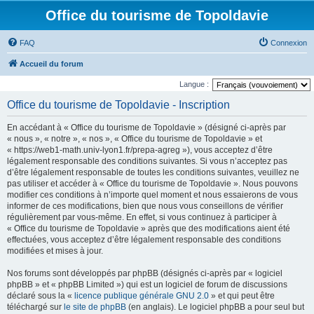
Office du tourisme de Topoldavie
FAQ
Connexion
Accueil du forum
Langue :
Office du tourisme de Topoldavie - Inscription
En accédant à « Office du tourisme de Topoldavie » (désigné ci-après par
« nous », « notre », « nos », « Office du tourisme de Topoldavie » et
« https://web1-math.univ-lyon1.fr/prepa-agreg »), vous acceptez d’être
légalement responsable des conditions suivantes. Si vous n’acceptez pas
d’être légalement responsable de toutes les conditions suivantes, veuillez ne
pas utiliser et accéder à « Office du tourisme de Topoldavie ». Nous pouvons
modifier ces conditions à n’importe quel moment et nous essaierons de vous
informer de ces modifications, bien que nous vous conseillons de vérifier
régulièrement par vous-même. En effet, si vous continuez à participer à
« Office du tourisme de Topoldavie » après que des modifications aient été
effectuées, vous acceptez d’être légalement responsable des conditions
modifiées et mises à jour.
Nos forums sont développés par phpBB (désignés ci-après par « logiciel
phpBB » et « phpBB Limited ») qui est un logiciel de forum de discussions
déclaré sous la «
licence publique générale GNU 2.0
» et qui peut être
téléchargé sur
le site de phpBB
(en anglais). Le logiciel phpBB a pour seul but