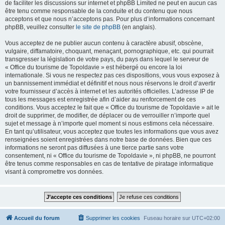
de faciliter les discussions sur internet et phpBB Limited ne peut en aucun cas
être tenu comme responsable de la conduite et du contenu que nous
acceptons et que nous n’acceptons pas. Pour plus d’informations concernant
phpBB, veuillez consulter
le site de phpBB
(en anglais).
Vous acceptez de ne publier aucun contenu à caractère abusif, obscène,
vulgaire, diffamatoire, choquant, menaçant, pornographique, etc. qui pourrait
transgresser la législation de votre pays, du pays dans lequel le serveur de
« Office du tourisme de Topoldavie » est hébergé ou encore la loi
internationale. Si vous ne respectez pas ces dispositions, vous vous exposez à
un bannissement immédiat et définitif et nous nous réservons le droit d’avertir
votre fournisseur d’accès à internet et les autorités officielles. L’adresse IP de
tous les messages est enregistrée afin d’aider au renforcement de ces
conditions. Vous acceptez le fait que « Office du tourisme de Topoldavie » ait le
droit de supprimer, de modifier, de déplacer ou de verrouiller n’importe quel
sujet et message à n’importe quel moment si nous estimons cela nécessaire.
En tant qu’utilisateur, vous acceptez que toutes les informations que vous avez
renseignées soient enregistrées dans notre base de données. Bien que ces
informations ne seront pas diffusées à une tierce partie sans votre
consentement, ni « Office du tourisme de Topoldavie », ni phpBB, ne pourront
être tenus comme responsables en cas de tentative de piratage informatique
visant à compromettre vos données.
Accueil du forum
Supprimer les cookies
Fuseau horaire sur
UTC+02:00