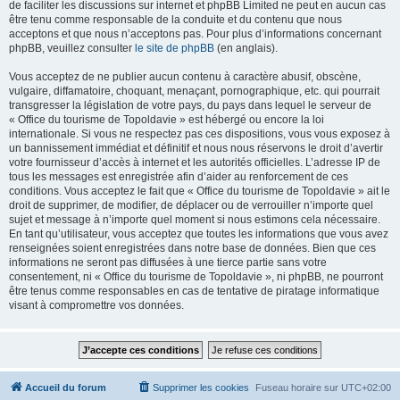
de faciliter les discussions sur internet et phpBB Limited ne peut en aucun cas
être tenu comme responsable de la conduite et du contenu que nous
acceptons et que nous n’acceptons pas. Pour plus d’informations concernant
phpBB, veuillez consulter
le site de phpBB
(en anglais).
Vous acceptez de ne publier aucun contenu à caractère abusif, obscène,
vulgaire, diffamatoire, choquant, menaçant, pornographique, etc. qui pourrait
transgresser la législation de votre pays, du pays dans lequel le serveur de
« Office du tourisme de Topoldavie » est hébergé ou encore la loi
internationale. Si vous ne respectez pas ces dispositions, vous vous exposez à
un bannissement immédiat et définitif et nous nous réservons le droit d’avertir
votre fournisseur d’accès à internet et les autorités officielles. L’adresse IP de
tous les messages est enregistrée afin d’aider au renforcement de ces
conditions. Vous acceptez le fait que « Office du tourisme de Topoldavie » ait le
droit de supprimer, de modifier, de déplacer ou de verrouiller n’importe quel
sujet et message à n’importe quel moment si nous estimons cela nécessaire.
En tant qu’utilisateur, vous acceptez que toutes les informations que vous avez
renseignées soient enregistrées dans notre base de données. Bien que ces
informations ne seront pas diffusées à une tierce partie sans votre
consentement, ni « Office du tourisme de Topoldavie », ni phpBB, ne pourront
être tenus comme responsables en cas de tentative de piratage informatique
visant à compromettre vos données.
Accueil du forum
Supprimer les cookies
Fuseau horaire sur
UTC+02:00