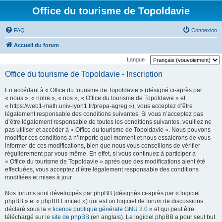
Office du tourisme de Topoldavie
FAQ
Connexion
Accueil du forum
Langue :
Office du tourisme de Topoldavie - Inscription
En accédant à « Office du tourisme de Topoldavie » (désigné ci-après par
« nous », « notre », « nos », « Office du tourisme de Topoldavie » et
« https://web1-math.univ-lyon1.fr/prepa-agreg »), vous acceptez d’être
légalement responsable des conditions suivantes. Si vous n’acceptez pas
d’être légalement responsable de toutes les conditions suivantes, veuillez ne
pas utiliser et accéder à « Office du tourisme de Topoldavie ». Nous pouvons
modifier ces conditions à n’importe quel moment et nous essaierons de vous
informer de ces modifications, bien que nous vous conseillons de vérifier
régulièrement par vous-même. En effet, si vous continuez à participer à
« Office du tourisme de Topoldavie » après que des modifications aient été
effectuées, vous acceptez d’être légalement responsable des conditions
modifiées et mises à jour.
Nos forums sont développés par phpBB (désignés ci-après par « logiciel
phpBB » et « phpBB Limited ») qui est un logiciel de forum de discussions
déclaré sous la «
licence publique générale GNU 2.0
» et qui peut être
téléchargé sur
le site de phpBB
(en anglais). Le logiciel phpBB a pour seul but