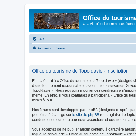
Office du tourism
« La vie, c'est la somme des éléments 
FAQ
Accueil du forum
Office du tourisme de Topoldavie - Inscription
En accédant à « Office du tourisme de Topoldavie » (désigné ci-
d’être légalement responsable des conditions suivantes. Si vous
Topoldavie ». Nous pouvons modifier ces conditions à n’import
même. En effet, si vous continuez à participer à « Office du t
mises à jour.
Nos forums sont développés par phpBB (désignés ci-après par «
peut être téléchargé sur
le site de phpBB
(en anglais). Le logic
conduite et du contenu que nous acceptons et que nous n’acce
Vous acceptez de ne publier aucun contenu à caractère abusif, 
lequel le serveur de « Office du tourisme de Topoldavie » est h