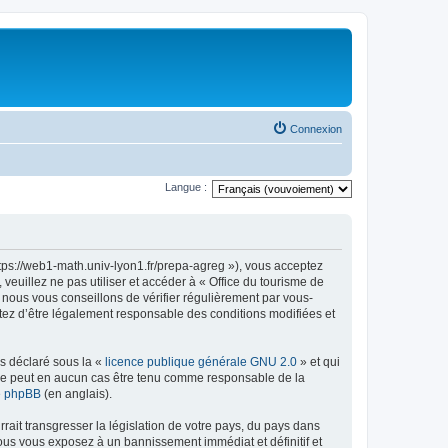
Connexion
Langue :
ttps://web1-math.univ-lyon1.fr/prepa-agreg »), vous acceptez
euillez ne pas utiliser et accéder à « Office du tourisme de
nous vous conseillons de vérifier régulièrement par vous-
ptez d’être légalement responsable des conditions modifiées et
ns déclaré sous la «
licence publique générale GNU 2.0
» et qui
ed ne peut en aucun cas être tenu comme responsable de la
de phpBB
(en anglais).
ait transgresser la législation de votre pays, du pays dans
vous vous exposez à un bannissement immédiat et définitif et