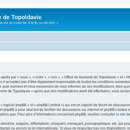
e de Topoldavie
sur un corps fini. À la fin, ça fait zéro. »
après par « nous », « notre », « nos », « Office du tourisme de Topoldavie » et « h
 n’acceptez pas d’être légalement responsable de toutes les conditions suivantes, v
e quel moment et nous essaierons de vous informer de ces modifications, bien que 
ourisme de Topoldavie » après que des modifications aient été effectuées, vous acce
 logiciel phpBB » et « phpBB Limited ») qui est un logiciel de forum de discussio
iel phpBB a pour seul but de faciliter les discussions sur internet et phpBB Limit
ptons pas. Pour plus d’informations concernant phpBB, veuillez consulter
le site 
obscène, vulgaire, diffamatoire, choquant, menaçant, pornographique, etc. qui pourr
ébergé ou encore la loi internationale. Si vous ne respectez pas ces dispositions, 