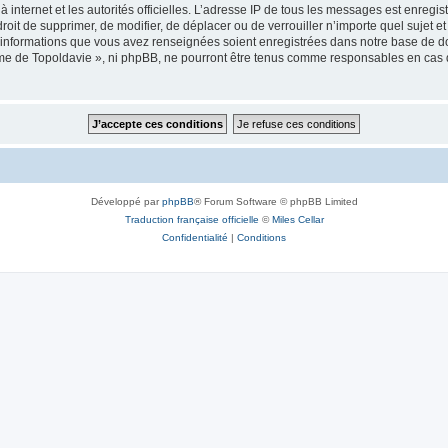
 à internet et les autorités officielles. L’adresse IP de tous les messages est enregi
e droit de supprimer, de modifier, de déplacer ou de verrouiller n’importe quel suje
es informations que vous avez renseignées soient enregistrées dans notre base de 
isme de Topoldavie », ni phpBB, ne pourront être tenus comme responsables en cas 
Développé par
phpBB
® Forum Software © phpBB Limited
Traduction française officielle
©
Miles Cellar
Confidentialité
|
Conditions