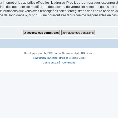
 à internet et les autorités officielles. L’adresse IP de tous les messages est enregi
e droit de supprimer, de modifier, de déplacer ou de verrouiller n’importe quel suje
es informations que vous avez renseignées soient enregistrées dans notre base de 
isme de Topoldavie », ni phpBB, ne pourront être tenus comme responsables en cas 
Développé par
phpBB
® Forum Software © phpBB Limited
Traduction française officielle
©
Miles Cellar
Confidentialité
|
Conditions