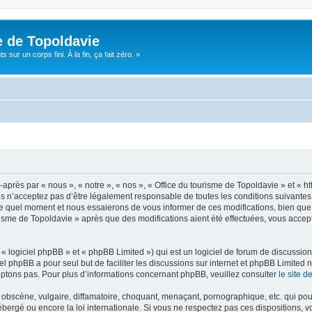
e de Topoldavie
sur un corps fini. À la fin, ça fait zéro. »
après par « nous », « notre », « nos », « Office du tourisme de Topoldavie » et « h
 n’acceptez pas d’être légalement responsable de toutes les conditions suivantes, v
e quel moment et nous essaierons de vous informer de ces modifications, bien que 
ourisme de Topoldavie » après que des modifications aient été effectuées, vous acce
 logiciel phpBB » et « phpBB Limited ») qui est un logiciel de forum de discussio
iel phpBB a pour seul but de faciliter les discussions sur internet et phpBB Limit
ptons pas. Pour plus d’informations concernant phpBB, veuillez consulter
le site 
obscène, vulgaire, diffamatoire, choquant, menaçant, pornographique, etc. qui pourr
ébergé ou encore la loi internationale. Si vous ne respectez pas ces dispositions, 