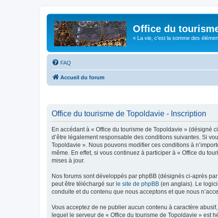
Office du tourism
« La vie, c'est la somme des éléments 
FAQ
Accueil du forum
Office du tourisme de Topoldavie - Inscription
En accédant à « Office du tourisme de Topoldavie » (désigné ci-
d’être légalement responsable des conditions suivantes. Si vous
Topoldavie ». Nous pouvons modifier ces conditions à n’import
même. En effet, si vous continuez à participer à « Office du t
mises à jour.
Nos forums sont développés par phpBB (désignés ci-après par «
peut être téléchargé sur
le site de phpBB
(en anglais). Le logic
conduite et du contenu que nous acceptons et que nous n’acce
Vous acceptez de ne publier aucun contenu à caractère abusif, 
lequel le serveur de « Office du tourisme de Topoldavie » est h