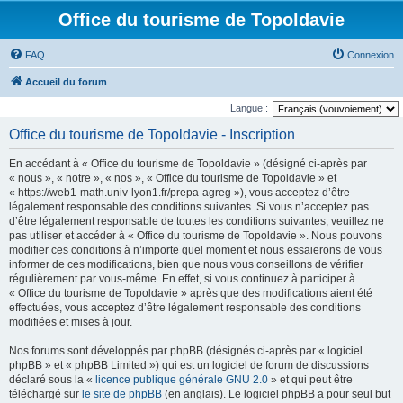
Office du tourisme de Topoldavie
FAQ
Connexion
Accueil du forum
Langue :
Office du tourisme de Topoldavie - Inscription
En accédant à « Office du tourisme de Topoldavie » (désigné ci-après par
« nous », « notre », « nos », « Office du tourisme de Topoldavie » et
« https://web1-math.univ-lyon1.fr/prepa-agreg »), vous acceptez d’être
légalement responsable des conditions suivantes. Si vous n’acceptez pas
d’être légalement responsable de toutes les conditions suivantes, veuillez ne
pas utiliser et accéder à « Office du tourisme de Topoldavie ». Nous pouvons
modifier ces conditions à n’importe quel moment et nous essaierons de vous
informer de ces modifications, bien que nous vous conseillons de vérifier
régulièrement par vous-même. En effet, si vous continuez à participer à
« Office du tourisme de Topoldavie » après que des modifications aient été
effectuées, vous acceptez d’être légalement responsable des conditions
modifiées et mises à jour.
Nos forums sont développés par phpBB (désignés ci-après par « logiciel
phpBB » et « phpBB Limited ») qui est un logiciel de forum de discussions
déclaré sous la «
licence publique générale GNU 2.0
» et qui peut être
téléchargé sur
le site de phpBB
(en anglais). Le logiciel phpBB a pour seul but