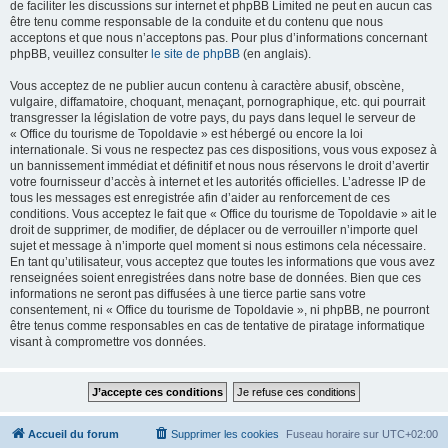
de faciliter les discussions sur internet et phpBB Limited ne peut en aucun cas
être tenu comme responsable de la conduite et du contenu que nous
acceptons et que nous n’acceptons pas. Pour plus d’informations concernant
phpBB, veuillez consulter
le site de phpBB
(en anglais).
Vous acceptez de ne publier aucun contenu à caractère abusif, obscène,
vulgaire, diffamatoire, choquant, menaçant, pornographique, etc. qui pourrait
transgresser la législation de votre pays, du pays dans lequel le serveur de
« Office du tourisme de Topoldavie » est hébergé ou encore la loi
internationale. Si vous ne respectez pas ces dispositions, vous vous exposez à
un bannissement immédiat et définitif et nous nous réservons le droit d’avertir
votre fournisseur d’accès à internet et les autorités officielles. L’adresse IP de
tous les messages est enregistrée afin d’aider au renforcement de ces
conditions. Vous acceptez le fait que « Office du tourisme de Topoldavie » ait le
droit de supprimer, de modifier, de déplacer ou de verrouiller n’importe quel
sujet et message à n’importe quel moment si nous estimons cela nécessaire.
En tant qu’utilisateur, vous acceptez que toutes les informations que vous avez
renseignées soient enregistrées dans notre base de données. Bien que ces
informations ne seront pas diffusées à une tierce partie sans votre
consentement, ni « Office du tourisme de Topoldavie », ni phpBB, ne pourront
être tenus comme responsables en cas de tentative de piratage informatique
visant à compromettre vos données.
Accueil du forum
Supprimer les cookies
Fuseau horaire sur
UTC+02:00