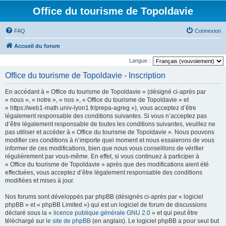
Office du tourisme de Topoldavie
FAQ
Connexion
Accueil du forum
Langue :
Office du tourisme de Topoldavie - Inscription
En accédant à « Office du tourisme de Topoldavie » (désigné ci-après par
« nous », « notre », « nos », « Office du tourisme de Topoldavie » et
« https://web1-math.univ-lyon1.fr/prepa-agreg »), vous acceptez d’être
légalement responsable des conditions suivantes. Si vous n’acceptez pas
d’être légalement responsable de toutes les conditions suivantes, veuillez ne
pas utiliser et accéder à « Office du tourisme de Topoldavie ». Nous pouvons
modifier ces conditions à n’importe quel moment et nous essaierons de vous
informer de ces modifications, bien que nous vous conseillons de vérifier
régulièrement par vous-même. En effet, si vous continuez à participer à
« Office du tourisme de Topoldavie » après que des modifications aient été
effectuées, vous acceptez d’être légalement responsable des conditions
modifiées et mises à jour.
Nos forums sont développés par phpBB (désignés ci-après par « logiciel
phpBB » et « phpBB Limited ») qui est un logiciel de forum de discussions
déclaré sous la «
licence publique générale GNU 2.0
» et qui peut être
téléchargé sur
le site de phpBB
(en anglais). Le logiciel phpBB a pour seul but