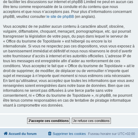
de faciliter les discussions sur internet et phpBB Limited ne peut en aucun cas
être tenu comme responsable de la conduite et du contenu que nous
acceptons et que nous n’acceptons pas. Pour plus d’informations concernant
phpBB, veuillez consulter
le site de phpBB
(en anglais).
Vous acceptez de ne publier aucun contenu à caractère abusif, obscène,
vulgaire, diffamatoire, choquant, menaçant, pornographique, etc. qui pourrait
transgresser la législation de votre pays, du pays dans lequel le serveur de
« Office du tourisme de Topoldavie » est hébergé ou encore la loi
internationale. Si vous ne respectez pas ces dispositions, vous vous exposez à
un bannissement immédiat et définitif et nous nous réservons le droit d’avertir
votre fournisseur d’accès à internet et les autorités officielles. L’adresse IP de
tous les messages est enregistrée afin d’aider au renforcement de ces
conditions. Vous acceptez le fait que « Office du tourisme de Topoldavie » ait le
droit de supprimer, de modifier, de déplacer ou de verrouiller n’importe quel
sujet et message à n’importe quel moment si nous estimons cela nécessaire.
En tant qu’utilisateur, vous acceptez que toutes les informations que vous avez
renseignées soient enregistrées dans notre base de données. Bien que ces
informations ne seront pas diffusées à une tierce partie sans votre
consentement, ni « Office du tourisme de Topoldavie », ni phpBB, ne pourront
être tenus comme responsables en cas de tentative de piratage informatique
visant à compromettre vos données.
Accueil du forum
Supprimer les cookies
Fuseau horaire sur
UTC+02:00