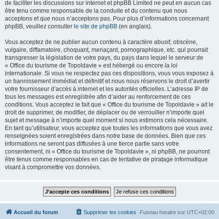
de faciliter les discussions sur internet et phpBB Limited ne peut en aucun cas
être tenu comme responsable de la conduite et du contenu que nous
acceptons et que nous n’acceptons pas. Pour plus d’informations concernant
phpBB, veuillez consulter
le site de phpBB
(en anglais).
Vous acceptez de ne publier aucun contenu à caractère abusif, obscène,
vulgaire, diffamatoire, choquant, menaçant, pornographique, etc. qui pourrait
transgresser la législation de votre pays, du pays dans lequel le serveur de
« Office du tourisme de Topoldavie » est hébergé ou encore la loi
internationale. Si vous ne respectez pas ces dispositions, vous vous exposez à
un bannissement immédiat et définitif et nous nous réservons le droit d’avertir
votre fournisseur d’accès à internet et les autorités officielles. L’adresse IP de
tous les messages est enregistrée afin d’aider au renforcement de ces
conditions. Vous acceptez le fait que « Office du tourisme de Topoldavie » ait le
droit de supprimer, de modifier, de déplacer ou de verrouiller n’importe quel
sujet et message à n’importe quel moment si nous estimons cela nécessaire.
En tant qu’utilisateur, vous acceptez que toutes les informations que vous avez
renseignées soient enregistrées dans notre base de données. Bien que ces
informations ne seront pas diffusées à une tierce partie sans votre
consentement, ni « Office du tourisme de Topoldavie », ni phpBB, ne pourront
être tenus comme responsables en cas de tentative de piratage informatique
visant à compromettre vos données.
Accueil du forum
Supprimer les cookies
Fuseau horaire sur
UTC+02:00