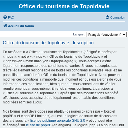
Office du tourisme de Topoldavie
FAQ
Connexion
Accueil du forum
Langue :
Office du tourisme de Topoldavie - Inscription
En accédant à « Office du tourisme de Topoldavie » (désigné ci-après par
« nous », « notre », « nos », « Office du tourisme de Topoldavie » et
« https://web1-math.univ-lyon1.fr/prepa-agreg »), vous acceptez d’être
légalement responsable des conditions suivantes. Si vous n’acceptez pas
d’être légalement responsable de toutes les conditions suivantes, veuillez ne
pas utiliser et accéder à « Office du tourisme de Topoldavie ». Nous pouvons
modifier ces conditions à n’importe quel moment et nous essaierons de vous
informer de ces modifications, bien que nous vous conseillons de vérifier
régulièrement par vous-même. En effet, si vous continuez à participer à
« Office du tourisme de Topoldavie » après que des modifications aient été
effectuées, vous acceptez d’être légalement responsable des conditions
modifiées et mises à jour.
Nos forums sont développés par phpBB (désignés ci-après par « logiciel
phpBB » et « phpBB Limited ») qui est un logiciel de forum de discussions
déclaré sous la «
licence publique générale GNU 2.0
» et qui peut être
téléchargé sur
le site de phpBB
(en anglais). Le logiciel phpBB a pour seul but