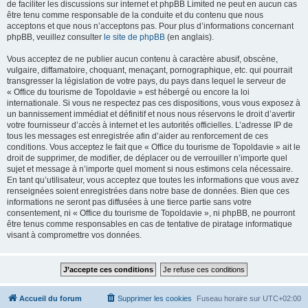
de faciliter les discussions sur internet et phpBB Limited ne peut en aucun cas
être tenu comme responsable de la conduite et du contenu que nous
acceptons et que nous n’acceptons pas. Pour plus d’informations concernant
phpBB, veuillez consulter
le site de phpBB
(en anglais).
Vous acceptez de ne publier aucun contenu à caractère abusif, obscène,
vulgaire, diffamatoire, choquant, menaçant, pornographique, etc. qui pourrait
transgresser la législation de votre pays, du pays dans lequel le serveur de
« Office du tourisme de Topoldavie » est hébergé ou encore la loi
internationale. Si vous ne respectez pas ces dispositions, vous vous exposez à
un bannissement immédiat et définitif et nous nous réservons le droit d’avertir
votre fournisseur d’accès à internet et les autorités officielles. L’adresse IP de
tous les messages est enregistrée afin d’aider au renforcement de ces
conditions. Vous acceptez le fait que « Office du tourisme de Topoldavie » ait le
droit de supprimer, de modifier, de déplacer ou de verrouiller n’importe quel
sujet et message à n’importe quel moment si nous estimons cela nécessaire.
En tant qu’utilisateur, vous acceptez que toutes les informations que vous avez
renseignées soient enregistrées dans notre base de données. Bien que ces
informations ne seront pas diffusées à une tierce partie sans votre
consentement, ni « Office du tourisme de Topoldavie », ni phpBB, ne pourront
être tenus comme responsables en cas de tentative de piratage informatique
visant à compromettre vos données.
Accueil du forum
Supprimer les cookies
Fuseau horaire sur
UTC+02:00