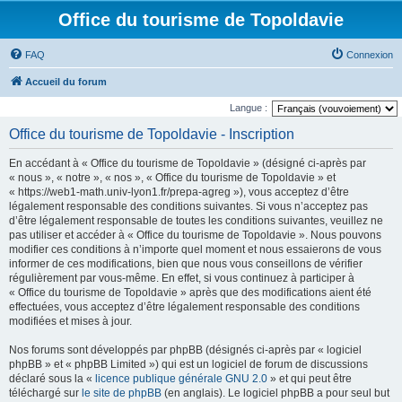
Office du tourisme de Topoldavie
FAQ
Connexion
Accueil du forum
Langue :
Office du tourisme de Topoldavie - Inscription
En accédant à « Office du tourisme de Topoldavie » (désigné ci-après par
« nous », « notre », « nos », « Office du tourisme de Topoldavie » et
« https://web1-math.univ-lyon1.fr/prepa-agreg »), vous acceptez d’être
légalement responsable des conditions suivantes. Si vous n’acceptez pas
d’être légalement responsable de toutes les conditions suivantes, veuillez ne
pas utiliser et accéder à « Office du tourisme de Topoldavie ». Nous pouvons
modifier ces conditions à n’importe quel moment et nous essaierons de vous
informer de ces modifications, bien que nous vous conseillons de vérifier
régulièrement par vous-même. En effet, si vous continuez à participer à
« Office du tourisme de Topoldavie » après que des modifications aient été
effectuées, vous acceptez d’être légalement responsable des conditions
modifiées et mises à jour.
Nos forums sont développés par phpBB (désignés ci-après par « logiciel
phpBB » et « phpBB Limited ») qui est un logiciel de forum de discussions
déclaré sous la «
licence publique générale GNU 2.0
» et qui peut être
téléchargé sur
le site de phpBB
(en anglais). Le logiciel phpBB a pour seul but