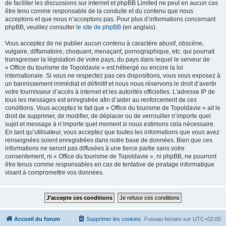
de faciliter les discussions sur internet et phpBB Limited ne peut en aucun cas
être tenu comme responsable de la conduite et du contenu que nous
acceptons et que nous n’acceptons pas. Pour plus d’informations concernant
phpBB, veuillez consulter
le site de phpBB
(en anglais).
Vous acceptez de ne publier aucun contenu à caractère abusif, obscène,
vulgaire, diffamatoire, choquant, menaçant, pornographique, etc. qui pourrait
transgresser la législation de votre pays, du pays dans lequel le serveur de
« Office du tourisme de Topoldavie » est hébergé ou encore la loi
internationale. Si vous ne respectez pas ces dispositions, vous vous exposez à
un bannissement immédiat et définitif et nous nous réservons le droit d’avertir
votre fournisseur d’accès à internet et les autorités officielles. L’adresse IP de
tous les messages est enregistrée afin d’aider au renforcement de ces
conditions. Vous acceptez le fait que « Office du tourisme de Topoldavie » ait le
droit de supprimer, de modifier, de déplacer ou de verrouiller n’importe quel
sujet et message à n’importe quel moment si nous estimons cela nécessaire.
En tant qu’utilisateur, vous acceptez que toutes les informations que vous avez
renseignées soient enregistrées dans notre base de données. Bien que ces
informations ne seront pas diffusées à une tierce partie sans votre
consentement, ni « Office du tourisme de Topoldavie », ni phpBB, ne pourront
être tenus comme responsables en cas de tentative de piratage informatique
visant à compromettre vos données.
Accueil du forum
Supprimer les cookies
Fuseau horaire sur
UTC+02:00