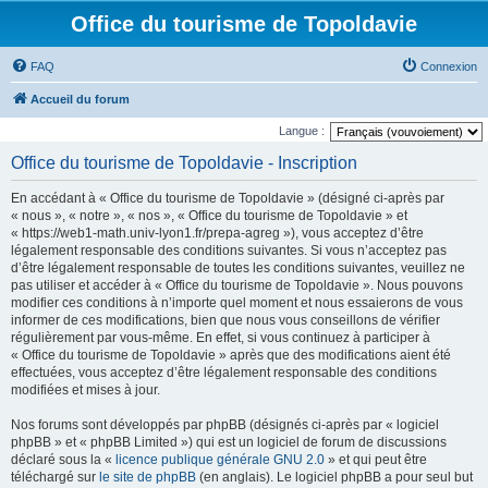
Office du tourisme de Topoldavie
FAQ
Connexion
Accueil du forum
Langue :
Office du tourisme de Topoldavie - Inscription
En accédant à « Office du tourisme de Topoldavie » (désigné ci-après par
« nous », « notre », « nos », « Office du tourisme de Topoldavie » et
« https://web1-math.univ-lyon1.fr/prepa-agreg »), vous acceptez d’être
légalement responsable des conditions suivantes. Si vous n’acceptez pas
d’être légalement responsable de toutes les conditions suivantes, veuillez ne
pas utiliser et accéder à « Office du tourisme de Topoldavie ». Nous pouvons
modifier ces conditions à n’importe quel moment et nous essaierons de vous
informer de ces modifications, bien que nous vous conseillons de vérifier
régulièrement par vous-même. En effet, si vous continuez à participer à
« Office du tourisme de Topoldavie » après que des modifications aient été
effectuées, vous acceptez d’être légalement responsable des conditions
modifiées et mises à jour.
Nos forums sont développés par phpBB (désignés ci-après par « logiciel
phpBB » et « phpBB Limited ») qui est un logiciel de forum de discussions
déclaré sous la «
licence publique générale GNU 2.0
» et qui peut être
téléchargé sur
le site de phpBB
(en anglais). Le logiciel phpBB a pour seul but