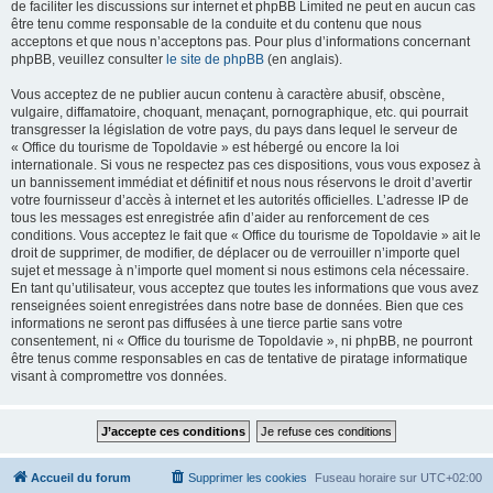
de faciliter les discussions sur internet et phpBB Limited ne peut en aucun cas
être tenu comme responsable de la conduite et du contenu que nous
acceptons et que nous n’acceptons pas. Pour plus d’informations concernant
phpBB, veuillez consulter
le site de phpBB
(en anglais).
Vous acceptez de ne publier aucun contenu à caractère abusif, obscène,
vulgaire, diffamatoire, choquant, menaçant, pornographique, etc. qui pourrait
transgresser la législation de votre pays, du pays dans lequel le serveur de
« Office du tourisme de Topoldavie » est hébergé ou encore la loi
internationale. Si vous ne respectez pas ces dispositions, vous vous exposez à
un bannissement immédiat et définitif et nous nous réservons le droit d’avertir
votre fournisseur d’accès à internet et les autorités officielles. L’adresse IP de
tous les messages est enregistrée afin d’aider au renforcement de ces
conditions. Vous acceptez le fait que « Office du tourisme de Topoldavie » ait le
droit de supprimer, de modifier, de déplacer ou de verrouiller n’importe quel
sujet et message à n’importe quel moment si nous estimons cela nécessaire.
En tant qu’utilisateur, vous acceptez que toutes les informations que vous avez
renseignées soient enregistrées dans notre base de données. Bien que ces
informations ne seront pas diffusées à une tierce partie sans votre
consentement, ni « Office du tourisme de Topoldavie », ni phpBB, ne pourront
être tenus comme responsables en cas de tentative de piratage informatique
visant à compromettre vos données.
Accueil du forum
Supprimer les cookies
Fuseau horaire sur
UTC+02:00