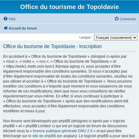
Office du tourisme de Topoldavie
FAQ
Connexion
Accueil du forum
Langue :
Office du tourisme de Topoldavie - Inscription
En accédant à « Office du tourisme de Topoldavie » (désigné ci-après par
« nous », « notre », « nos », « Office du tourisme de Topoldavie » et
« https://web1-math.univ-lyon1.fr/prepa-agreg »), vous acceptez d’être
légalement responsable des conditions suivantes. Si vous n’acceptez pas
d’être légalement responsable de toutes les conditions suivantes, veuillez ne
pas utiliser et accéder à « Office du tourisme de Topoldavie ». Nous pouvons
modifier ces conditions à n’importe quel moment et nous essaierons de vous
informer de ces modifications, bien que nous vous conseillons de vérifier
régulièrement par vous-même. En effet, si vous continuez à participer à
« Office du tourisme de Topoldavie » après que des modifications aient été
effectuées, vous acceptez d’être légalement responsable des conditions
modifiées et mises à jour.
Nos forums sont développés par phpBB (désignés ci-après par « logiciel
phpBB » et « phpBB Limited ») qui est un logiciel de forum de discussions
déclaré sous la «
licence publique générale GNU 2.0
» et qui peut être
téléchargé sur
le site de phpBB
(en anglais). Le logiciel phpBB a pour seul but