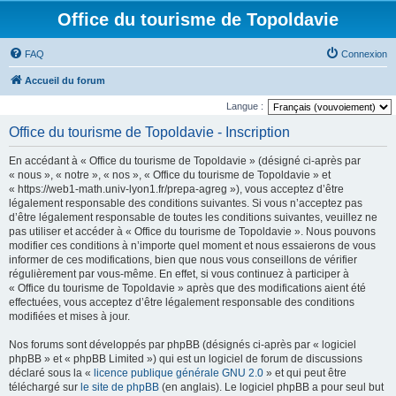
Office du tourisme de Topoldavie
FAQ
Connexion
Accueil du forum
Langue :
Office du tourisme de Topoldavie - Inscription
En accédant à « Office du tourisme de Topoldavie » (désigné ci-après par
« nous », « notre », « nos », « Office du tourisme de Topoldavie » et
« https://web1-math.univ-lyon1.fr/prepa-agreg »), vous acceptez d’être
légalement responsable des conditions suivantes. Si vous n’acceptez pas
d’être légalement responsable de toutes les conditions suivantes, veuillez ne
pas utiliser et accéder à « Office du tourisme de Topoldavie ». Nous pouvons
modifier ces conditions à n’importe quel moment et nous essaierons de vous
informer de ces modifications, bien que nous vous conseillons de vérifier
régulièrement par vous-même. En effet, si vous continuez à participer à
« Office du tourisme de Topoldavie » après que des modifications aient été
effectuées, vous acceptez d’être légalement responsable des conditions
modifiées et mises à jour.
Nos forums sont développés par phpBB (désignés ci-après par « logiciel
phpBB » et « phpBB Limited ») qui est un logiciel de forum de discussions
déclaré sous la «
licence publique générale GNU 2.0
» et qui peut être
téléchargé sur
le site de phpBB
(en anglais). Le logiciel phpBB a pour seul but