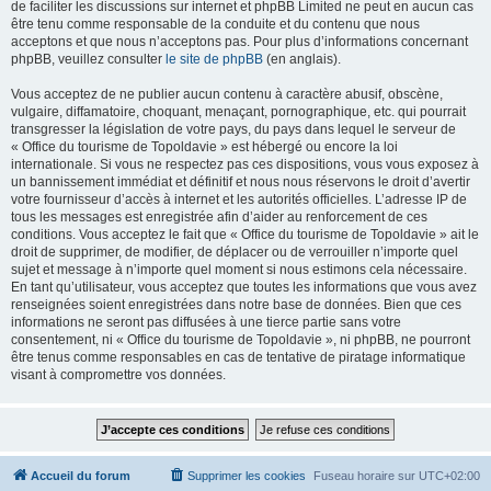
de faciliter les discussions sur internet et phpBB Limited ne peut en aucun cas
être tenu comme responsable de la conduite et du contenu que nous
acceptons et que nous n’acceptons pas. Pour plus d’informations concernant
phpBB, veuillez consulter
le site de phpBB
(en anglais).
Vous acceptez de ne publier aucun contenu à caractère abusif, obscène,
vulgaire, diffamatoire, choquant, menaçant, pornographique, etc. qui pourrait
transgresser la législation de votre pays, du pays dans lequel le serveur de
« Office du tourisme de Topoldavie » est hébergé ou encore la loi
internationale. Si vous ne respectez pas ces dispositions, vous vous exposez à
un bannissement immédiat et définitif et nous nous réservons le droit d’avertir
votre fournisseur d’accès à internet et les autorités officielles. L’adresse IP de
tous les messages est enregistrée afin d’aider au renforcement de ces
conditions. Vous acceptez le fait que « Office du tourisme de Topoldavie » ait le
droit de supprimer, de modifier, de déplacer ou de verrouiller n’importe quel
sujet et message à n’importe quel moment si nous estimons cela nécessaire.
En tant qu’utilisateur, vous acceptez que toutes les informations que vous avez
renseignées soient enregistrées dans notre base de données. Bien que ces
informations ne seront pas diffusées à une tierce partie sans votre
consentement, ni « Office du tourisme de Topoldavie », ni phpBB, ne pourront
être tenus comme responsables en cas de tentative de piratage informatique
visant à compromettre vos données.
Accueil du forum
Supprimer les cookies
Fuseau horaire sur
UTC+02:00